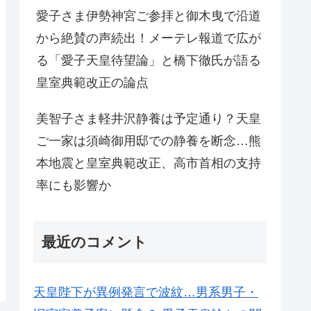
愛子さま伊勢神宮ご参拝と御木曳で沿道
から絶賛の声続出！メーテレ報道で広が
る「愛子天皇待望論」と橋下徹氏が語る
皇室典範改正の論点
美智子さま軽井沢静養は予定通り？天皇
ご一家は須崎御用邸での静養を断念…熊
本地震と皇室典範改正、高市首相の支持
率にも影響か
最近のコメント
天皇陛下が異例発言で波紋…男系男子・