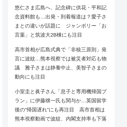
悠仁さま広島へ、記念碑に供花・平和記
念資料館も…出発・到着報道は？愛子さ
まとの違いが話題に ジャンボリー「お
言葉」と筑波大2B棟にも注目
高市首相が広島式典で「非核三原則」発
言に波紋…熊本視察では被災者対応も物
議 雅子さまは静養中止、美智子さまの
動向にも注目
小室圭と眞子さん「息子と専用機帰国プ
ラン」に伊藤穣一氏も関与か…英国留学
後の“帰国遅れ”にも再注目 高市首相は
熊本視察動画で波紋、内閣支持率も下落