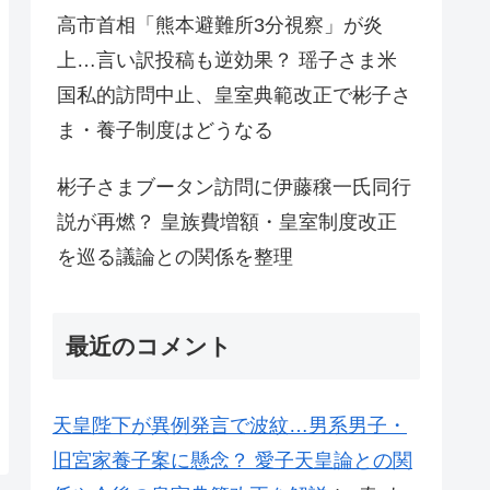
高市首相「熊本避難所3分視察」が炎
上…言い訳投稿も逆効果？ 瑶子さま米
国私的訪問中止、皇室典範改正で彬子さ
ま・養子制度はどうなる
彬子さまブータン訪問に伊藤穣一氏同行
説が再燃？ 皇族費増額・皇室制度改正
を巡る議論との関係を整理
最近のコメント
天皇陛下が異例発言で波紋…男系男子・
旧宮家養子案に懸念？ 愛子天皇論との関