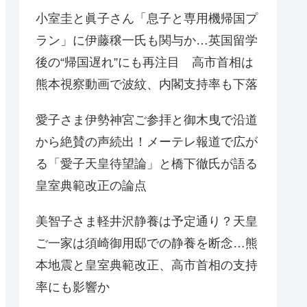
小室圭と眞子さん「息子と専用機帰国プ
ラン」に伊藤穣一氏も関与か…英国留学
後の“帰国遅れ”にも再注目 高市首相は
熊本視察動画で波紋、内閣支持率も下落
愛子さま伊勢神宮ご参拝と御木曳で沿道
から絶賛の声続出！メーテレ報道で広が
る「愛子天皇待望論」と橋下徹氏が語る
皇室典範改正の論点
美智子さま軽井沢静養は予定通り？天皇
ご一家は須崎御用邸での静養を断念…熊
本地震と皇室典範改正、高市首相の支持
率にも影響か