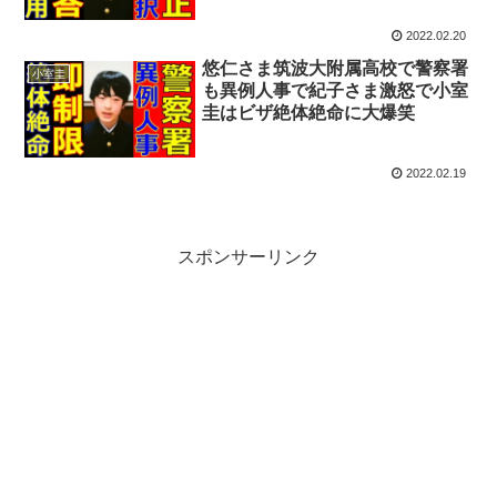
2022.02.20
悠仁さま筑波大附属高校で警察署
小室圭
も異例人事で紀子さま激怒で小室
圭はビザ絶体絶命に大爆笑
2022.02.19
スポンサーリンク