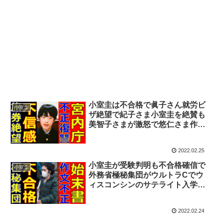
小室圭は不合格で眞子さん就労ビ
小室圭
ザ絶望で紀子さま小室圭を絶賛も
美智子さまが激怒で悠仁さま作文
不正は宮内庁の復讐に爆笑
2022.02.25
小室圭が受験判明も不合格確信で
小室圭
外務省極秘集団がウルトラCでウ
ィスコンシンのサテライト入学に
大爆笑！悠仁さま作文不正でお茶
の水が始末書か！
2022.02.24