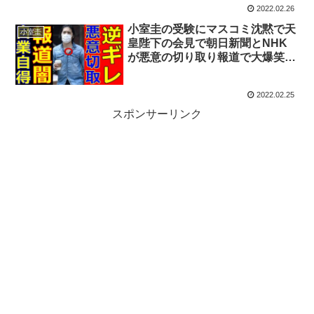
2022.02.26
小室圭の受験にマスコミ沈黙で天
小室圭
皇陛下の会見で朝日新聞とNHK
が悪意の切り取り報道で大爆笑！
紀子さま悠仁さま作文盗作ブーメ
ランも職員に激怒していた模様
2022.02.25
スポンサーリンク