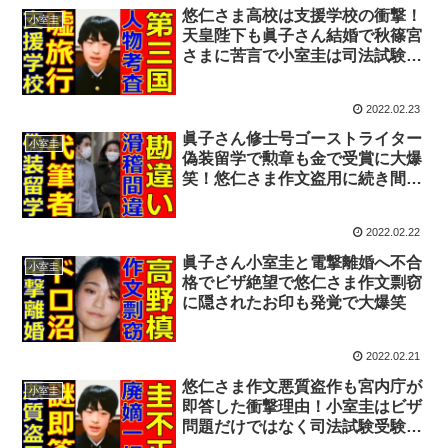
悠仁さま高校は支援学校の衝撃！
小室圭
天皇陛下も眞子さん結婚で秋篠宮
さまに苦言で小室圭は司法試験受
けた？
2022.02.23
眞子さん修士号ゴーストライター
小室圭
偽装留学で勲章も金で受賞に大爆
笑！悠仁さま作文盗用に続き間抜
けな勘違い発覚
2022.02.22
眞子さん小室圭と電撃離婚へ不合
小室圭
格でビザ絶望で悠仁さま作文剽窃
に隠されたお印も発覚で大爆笑
2022.02.21
悠仁さま作文悪質盗作も宮内庁が
小室圭
即答した衝撃理由！小室圭はビザ
問題だけではなく司法試験受験資
格も剝奪で大爆笑