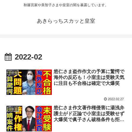
秋篠宮家や美智子さまや皇室の闇を暴露しています。
あきらっちスカッと皇室
2022-02
悠仁さま盗作作文の予算に驚愕で
小室圭
海外の反応も！小室圭は受験天気
に注目も不合格は確定で大爆笑
2022.02.27
悠仁さま作文著作権侵害に湯浅弁
小室圭
護士がド正論で小室圭は受験せず
大爆笑で眞子さん破格条件も拒否
理由がヤバイ天皇陛下がついに言
及