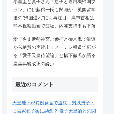
小室圭と眞子さん「息子と専用機帰国プ
ラン」に伊藤穣一氏も関与か…英国留学
後の“帰国遅れ”にも再注目 高市首相は
熊本視察動画で波紋、内閣支持率も下落
愛子さま伊勢神宮ご参拝と御木曳で沿道
から絶賛の声続出！メーテレ報道で広が
る「愛子天皇待望論」と橋下徹氏が語る
皇室典範改正の論点
最近のコメント
天皇陛下が異例発言で波紋…男系男子・
旧宮家養子案に懸念？ 愛子天皇論との関