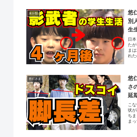
悠
未分類
別
生
コ
日本
たが
まは
れた
悠
悠仁さま
さ
延
愛
こな
状が
ちま
まっ