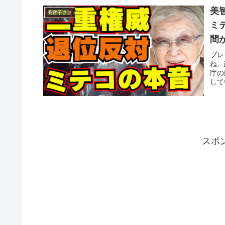
美
美智子さま
ミ
間
集
プレ
ね。
庁の
して
スポ