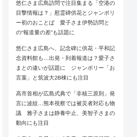
悠仁さま広島訪問で注目集まる「空港の
目撃情報は？」慰霊碑供花とジャンボリ
ー初のおことば 愛子さま伊勢訪問と
の“報道量の差”も話題に
悠仁さま広島へ、記念碑に供花・平和記
念資料館も…出発・到着報道は？愛子さ
まとの違いが話題に ジャンボリー「お
言葉」と筑波大2B棟にも注目
高市首相が広島式典で「非核三原則」発
言に波紋…熊本視察では被災者対応も物
議 雅子さまは静養中止、美智子さまの
動向にも注目