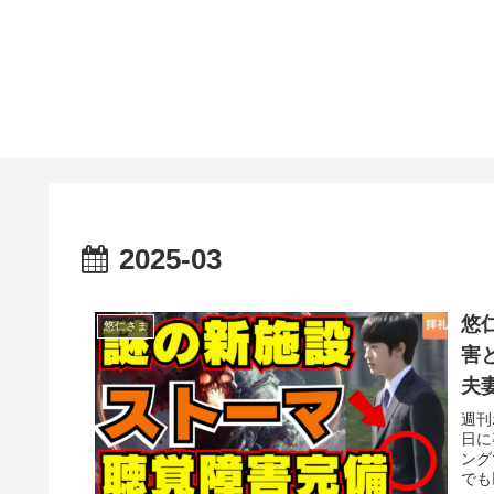
2025-03
悠
悠仁さま
害
夫
札
週刊
日に
ング
でも