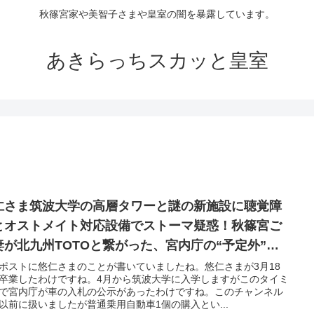
秋篠宮家や美智子さまや皇室の闇を暴露しています。
あきらっちスカッと皇室
仁さま筑波大学の高層タワーと謎の新施設に聴覚障
とオストメイト対応設備でストーマ疑惑！秋篠宮ご
妻が北九州TOTOと繋がった、宮内庁の“予定外”入
ポストに悠仁さまのことが書いていましたね。悠仁さまが3月18
卒業したわけですね。4月から筑波大学に入学しますがこのタイミ
で宮内庁が車の入札の公示があったわけですね。このチャンネル
以前に扱いましたが普通乗用自動車1個の購入とい...