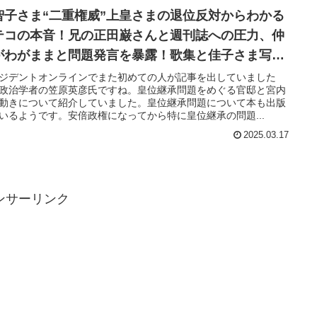
智子さま“二重権威”上皇さまの退位反対からわかる
テコの本音！兄の正田巌さんと週刊誌への圧力、仲
がわがままと問題発言を暴露！歌集と佳子さま写真
から分かる共通点
ジデントオンラインでまた初めての人が記事を出していました
政治学者の笠原英彦氏ですね。皇位継承問題をめぐる官邸と宮内
動きについて紹介していました。皇位継承問題について本も出版
いるようです。安倍政権になってから特に皇位継承の問題...
2025.03.17
ンサーリンク