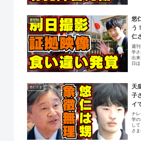
悠
未分類
う
仁
特
週刊
学さ
出来
日ほ
天
悠仁さま
子
イ
ク
ナレ
学の
して
さま