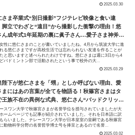
2025.03.30
仁さま卒業式“別日撮影”フジテレビ映像と食い違
！脚立でわざと“遠目”から撮影した衝撃の理由！悠
さん成年式1年延期の裏に眞子さん…愛子さま神斧で
別な儀式
女性に悠仁さまのことが書いていましたね。4月から筑波大学に進
れる悠仁さまですが高校生活では忘れられない友達を作ることが
たと思いますと述べられたわけですね。悠仁さまは週に3日から4
どバドミントン部で活動されたという事で校外の大...
2025.03.29
皇陛下が悠仁さまを「甥」としか呼ばない理由、愛
さまにはあの言葉が全てを物語る！秋篠宮さまはタ
で王族不在の異例な式典、悠仁さん“バッドクリッ
”継承か？
ースワン大学で秋篠宮さまが名誉学位を授与されていましたが大
ホームページでも記事が紹介されていました。それを日本語に訳
もらいました。ナレースワン大学が日本皇室の皇嗣である秋篠宮
に動物科学分野の名誉哲学博士号を捧呈とあるので名誉...
2025.03.02