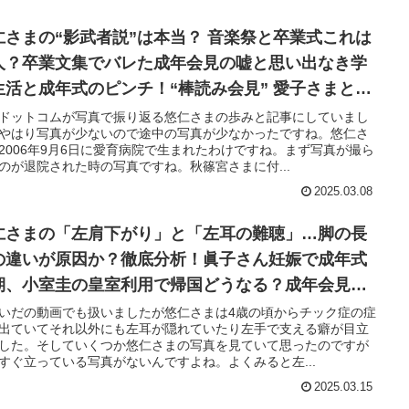
仁さまの“影武者説”は本当？ 音楽祭と卒業式これは
人？卒業文集でバレた成年会見の嘘と思い出なき学
生活と成年式のピンチ！“棒読み会見” 愛子さまとは
コが違う？
ドットコムが写真で振り返る悠仁さまの歩みと記事にしていまし
やはり写真が少ないので途中の写真が少なかったですね。悠仁さ
2006年9月6日に愛育病院で生まれたわけですね。まず写真が撮ら
のが退院された時の写真ですね。秋篠宮さまに付...
2025.03.08
仁さまの「左肩下がり」と「左耳の難聴」…脚の長
の違いが原因か？徹底分析！眞子さん妊娠で成年式
期、小室圭の皇室利用で帰国どうなる？成年会見で
子さまとのアドリブ違い
いだの動画でも扱いましたが悠仁さまは4歳の頃からチック症の症
出ていてそれ以外にも左耳が隠れていたり左手で支える癖が目立
した。そしていくつか悠仁さまの写真を見ていて思ったのですが
すぐ立っている写真がないんですよね。よくみると左...
2025.03.15