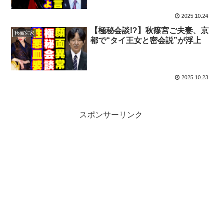
2025.10.24
【極秘会談!?】秋篠宮ご夫妻、京
秋篠宮家
都で“タイ王女と密会説”が浮上
2025.10.23
スポンサーリンク