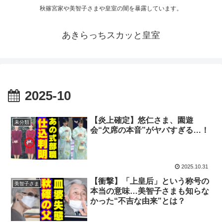
秋篠宮家や美智子さまや皇室の闇を暴露しています。
あきらっちスカッと皇室
2025-10
【炎上確定】悠仁さま、園遊
未分類
会“欠席の本音”がヤバすぎる…！
2025.10.31
【衝撃】「上皇后」という称号の
美智子さま
本当の意味…美智子さまも知らな
かった“不吉な由来”とは？