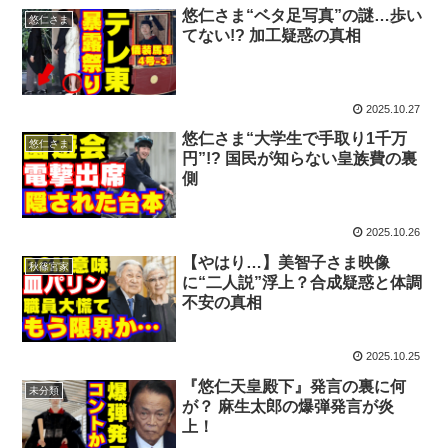
悠仁さま“ベタ足写真”の謎…歩い
悠仁さま
てない!? 加工疑惑の真相
2025.10.27
悠仁さま“大学生で手取り1千万
悠仁さま
円”!? 国民が知らない皇族費の裏
側
2025.10.26
【やはり…】美智子さま映像
秋篠宮家
に“二人説”浮上？合成疑惑と体調
不安の真相
2025.10.25
『悠仁天皇殿下』発言の裏に何
未分類
が？ 麻生太郎の爆弾発言が炎
上！