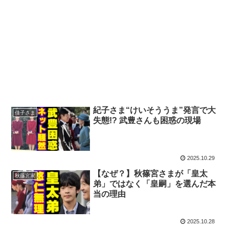
紀子さま“けいそううま”発言で大
佳子さま
失態!? 武豊さんも困惑の現場
2025.10.29
【なぜ？】秋篠宮さまが「皇太
秋篠宮家
弟」ではなく「皇嗣」を選んだ本
当の理由
2025.10.28