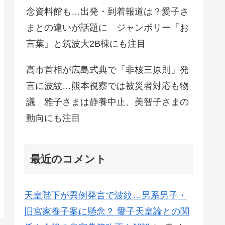
念資料館も…出発・到着報道は？愛子さ
まとの違いが話題に ジャンボリー「お
言葉」と筑波大2B棟にも注目
高市首相が広島式典で「非核三原則」発
言に波紋…熊本視察では被災者対応も物
議 雅子さまは静養中止、美智子さまの
動向にも注目
最近のコメント
天皇陛下が異例発言で波紋…男系男子・
旧宮家養子案に懸念？ 愛子天皇論との関