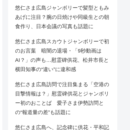
悠仁さま広島ジャンボリーで髪型ともみ
あげに注目？腕の日焼けや同級生との朝
食作り、日本会議の写真も話題に
悠仁さま広島スカウトジャンボリーで初
のお言葉 暗闇の退場・「9秒動画は
AI？」の声も…慰霊碑供花、松井市長と
横田知事の“違い”に違和感
悠仁さま広島訪問で注目集まる「空港の
目撃情報は？」慰霊碑供花とジャンボリ
ー初のおことば 愛子さま伊勢訪問と
の“報道量の差”も話題に
悠仁さま広島へ、記念碑に供花・平和記