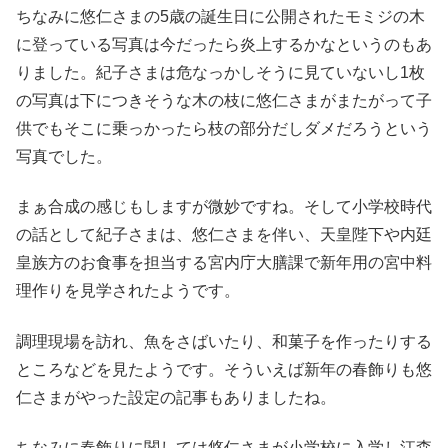
ちなみに悠仁さまの5歳の誕生日に公開されたモミジの木
に登っている写真は今だったら炎上するかなというのもあ
りました。紀子さまは危なっかしそうに見ていないし1枚
の写真は下につきそうな木の枝に悠仁さまがまたがって子
供でもそこに乗っかったら枝の部分だしダメだろうという
写真でした。
まぁ合成の感じもしますが微妙ですね。そして小学校時代
の話として紀子さまは、悠仁さまを伴い、天皇陛下や内廷
皇族方のお食事を担当する宮内庁大膳課で新年用の宮中料
理作りを見学されたようです。
調理現場を訪れ、魚をさばいたり、和菓子を作ったりする
ところなどを見たようです。そういえば新年の春飾りも悠
仁さまがやった設定の記事もありましたね。
ちなみに春飾りに関しては悠仁さまが小学校に入学し江森