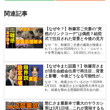
関連記事
【なぜ今？】秋篠宮ご夫妻の“突
未分類
然のリンクコーデ”は偶然？結団
式で注目された背景と今後の見方
なぜ「今」秋篠宮ご夫妻の服装が検索さ
れているのか2026年のミラノ・コルティ
ナ冬季五輪を前に、1月18日に行われた日
本選手団の結団式。この式典に臨席した
**秋篠宮さま**と紀子さまの装いが、思わ
ぬ形で注目を集めています。理由は、👉
【なぜ今また話題？】秋篠宮さま
未分類
お二人が...
が済生会総会出席で再注目…背景
と影響、今後どうなる可能性があ
るのか
なぜ「今」検索されているのか？2026年
2月15日、秋篠宮さまが滋賀県大津市を訪
れ、総裁を務める恩賜財団済生会の総会
に出席しました。一見すると通常の公務
ですが、現在ネット上では「なぜ今この
タイミングで？」「最近の話題との関係
悠仁さま最新本で最大のヤラカシ
悠仁さま
は？」「今後の立...
実は3月1日頃…これが意味するも