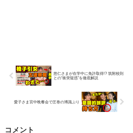
悠仁さまが在学中に免許取得!? 筑附校則
との“衝突疑惑”を徹底解説
愛子さま宮中晩餐会で圧巻の博識ぶり
コメント