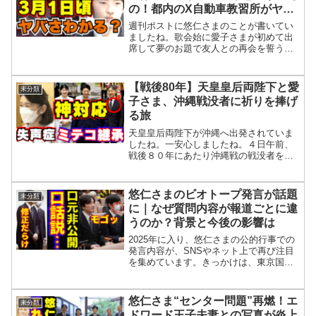
の！都内のX自動車教習所がヤバ
いことに、また受験生を敵に…
週刊ポストに悠仁さまのことが書いてい
ましたね。歌会始に愛子さまが初めて出
席して夢のお題で友人との再会を誓う和
歌を詠まれて話題になりましたが悠仁さ
まの姿はなかったわけですね。西村宮内
庁長官は昨年7月の定例記者会見で悠仁さ
【戦後80年】天皇皇后両陛下と愛
未分類
まの一般参賀などの宮中...
子さま、沖縄戦没者に祈りを捧げ
る旅
天皇皇后両陛下が沖縄へ出発されていま
したね。一安心しましたね。４日午前、
戦後８０年にあたり沖縄戦の戦没者を慰
霊するため、沖縄県に向けて羽田空港を
特別機で出発されたということですね。
そして愛子さまも一緒に沖縄へ行かれま
悠仁さまのビオトープ発言が話題
未分類
したが愛子さまが沖縄を訪...
に｜なぜ質問内容が報道ごとに違
うのか？背景と今後の影響は
2025年に入り、悠仁さまの公的行事での
発言内容が、SNSやネット上で再び注目
を集めています。きっかけは、東京国立
博物館で行われた「全国学校・園庭ビオ
トープコンクール発表大会」での受賞者
とのやり取りです。検索ユーザーの多く
悠仁さま“センター問題”再燃！エ
未分類
は、次のような疑問...
ドワード王子夫妻との写真が炎上