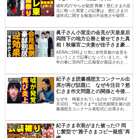
成年式の“やらせ疑惑”再燃！悠仁さまの足
元に映った異変この記事は、悠仁さまの
成年式に関する報道の不自然さや疑問点
を検証した内容です。特に「歩行中に両
足が地面にベタ付いている写真」や「立
ち位置の違和感」などを取り上げていま
眞子さん小室圭の会見が天皇皇后
小室圭
す。また、テレ東BI...
両陛下の地方公務と被せてきた真
相！秋篠宮ご夫妻が佳子さま豪邸
別居で健康に爆笑！悠仁さまパフ
AERAにSNSより先に女性皇族の会見を
ォーマンス逆効果！NHK受信料
ということで記事になっていました。今
年の春に宮内庁に広報室が新設されとり
割増金に爆笑！
あえずはホームページのリニューアルし
てネット配信の強化ということですがこ
れは秋篠宮さまが誕生日会見で発言した
紀子さま読書感想文コンクール出
悠仁さま
反論の基準づくりです...
席が再び話題に なぜ今注目？悠
仁さま作文問題との関係と今後の
影響は
なぜ今、検索されているのか？2026年2
月10日、**紀子さま**が読売新聞主催の読
書感想文コンクール表彰式に出席された
ことが報じられ、SNSやネット上で再び
関連ワードの検索が増えています。とく
に検索されているのは次のような疑問で
紀子さま衣装がまた被った!? 同
悠仁さま
す。「紀子...
じ髪型で“雅子さまコピー疑惑”再
燃