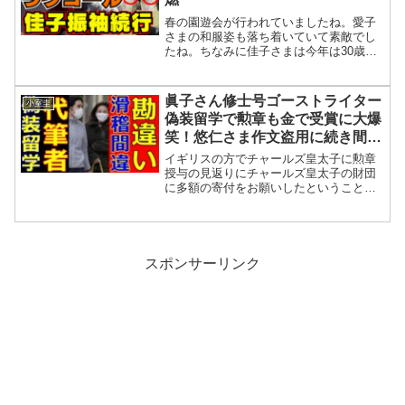
春の園遊会が行われていましたね。愛子
さまの和服姿も落ち着いていて素敵でし
たね。ちなみに佳子さまは今年は30歳に
なったしさすがに振袖は着てこないと思
っていましたが今回も振袖でしたね。今
回はいつもより早めに始まってすぐにマ
眞子さん修士号ゴーストライター
小室圭
イクが付いた招待客と話...
偽装留学で勲章も金で受賞に大爆
笑！悠仁さま作文盗用に続き間抜
けな勘違い発覚
イギリスの方でチャールズ皇太子に勲章
授与の見返りにチャールズ皇太子の財団
に多額の寄付をお願いしたということが
イギリスで報道されていましたね。チャ
ールズ皇太子がトップを務める財団に2億
4000万円ほどの寄付をする見返りにサウ
ジアラビアの富豪に...
スポンサーリンク