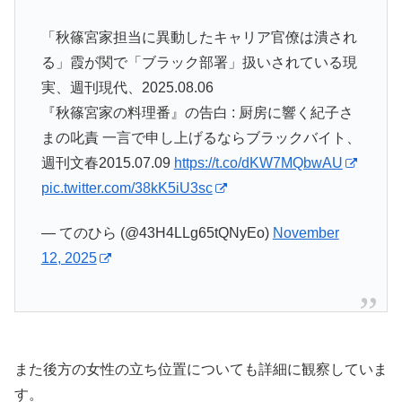
「秋篠宮家担当に異動したキャリア官僚は潰され
る」霞が関で「ブラック部署」扱いされている現
実、週刊現代、2025.08.06
『秋篠宮家の料理番』の告白 : 厨房に響く紀子さ
まの叱責 一言で申し上げるならブラックバイト、
週刊文春2015.07.09
https://t.co/dKW7MQbwAU
pic.twitter.com/38kK5iU3sc
— てのひら (@43H4LLg65tQNyEo)
November
12, 2025
また後方の女性の立ち位置についても詳細に観察していま
す。