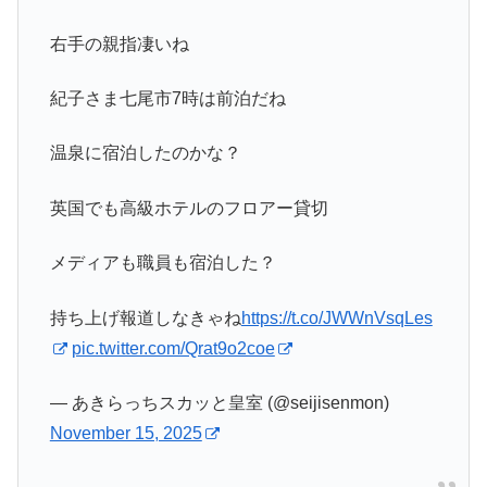
右手の親指凄いね
紀子さま七尾市7時は前泊だね
温泉に宿泊したのかな？
英国でも高級ホテルのフロアー貸切
メディアも職員も宿泊した？
持ち上げ報道しなきゃね
https://t.co/JWWnVsqLes
pic.twitter.com/Qrat9o2coe
— あきらっちスカッと皇室 (@seijisenmon)
November 15, 2025