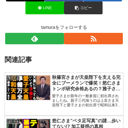
LINE
コピー
tamuraをフォローする
関連記事
秋篠宮さまが天皇陛下を支える完
愛子さま
全にブーメランで爆笑！悠仁さま
トンボ研究余裕あるの？雅子さま
完全復活で愛子さまも！カルト安
愛子さまが新年の一般参賀に初出席され
倍晋三と昭和天皇
ましたね。親子三代揃うのは上皇さま天
皇陛下と愛子さまの初出席で昭和以来35
年ぶりということで敢えて天皇陛下目線
での親子三代ということですね。上皇さ
ま目線で言うと秋篠宮家も含めると親子
悠仁さま“ベタ足写真”の謎…歩い
悠仁さま
三代並ぶことがありまし...
てない!? 加工疑惑の真相