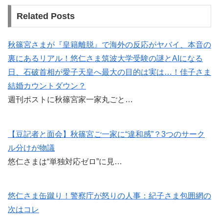
Related Posts
秋篠宮さまが『皇籍離脱』で海外の反応がヤバイ、本音の
裏にあるリアル！悠仁さま筑波大学受験の謎とAIになる
日、石破首相が愛子天皇へ最大の目的は実は…！佳子さま
結婚カウントダウン？
週刊ポストに秋篠宮家一家丸ごと…
【豆記者と面会】秋篠宮ご一家に“違和感”？3つのサーク
ル分けが物議
悠仁さまは“単独対応ゼロ”に見…
悠仁さま缶蹴り！警察庁が怒りの人事：紀子さま包囲網の
次はコレ