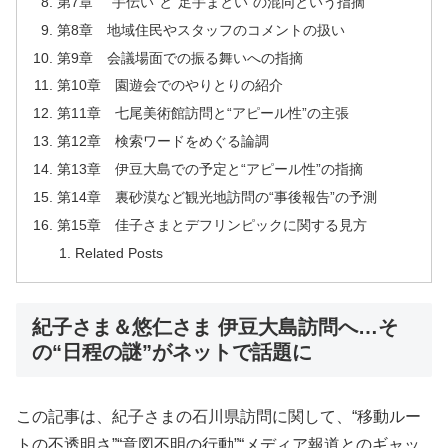
第7章 “手伝い”と“足手まとい”の混同という指摘
第8章 地域住民やスタッフのコメントの扱い
第9章 会議場面での振る舞いへの指摘
第10章 園遊会でのやりとりの紹介
第11章 七尾美術館訪問と“アピール性”の主張
第12章 検索ワードをめぐる論調
第13章 伊豆大島での予定と“アピール性”の指摘
第14章 裏砂漠など観光地訪問の“事後報告”の予測
第15章 佳子さまとデフリンピックに関する見方
Related Posts
紀子さま＆悠仁さま 伊豆大島訪問へ…そ
の“日程の謎”がネットで話題に
この記事は、紀子さまの石川県訪問に関して、“移動ルー
トの不透明さ”“意図不明の行動”“メディア報道とのギャッ