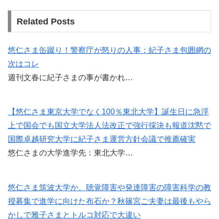
Related Posts
悠仁さま缶蹴り！警察庁が怒りの人事：紀子さま包囲網の
次はコレ
週刊文春に紀子さまの事が書かれ…
【悠仁さま東京大学でなく100％東北大学】誕生日に急浮
上で国会でも国立大学法人法改正で強行採決も報道沈黙で
国際卓越研究大学に紀子さま運営方針会議で推薦確実
悠仁さまの大学進学先：東北大学…
悠仁さま筑波大学か、聴覚障害や発達障害の障害科学の教
授募集で進学に向けた布石か？秋篠宮ご夫妻は最後もやら
かしで雅子さまとトルコ対応で大違い