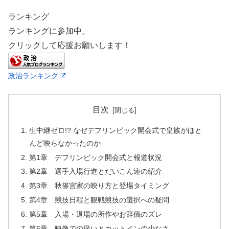
ランキング
ランキングに参加中。
クリックして応援お願いします！
政治ランキング
目次
生中継ゼロ!? なぜデフリンピック開会式で皇族がほと
んど映らなかったのか
第1章 デフリンピック開会式と報道状況
第2章 選手入場行進とだいこん連の紹介
第3章 秋篠宮家の映り方と登場タイミング
第4章 競技日程と観戦競技の選択への疑問
第5章 入場・退場の所作やお辞儀のズレ
第6章 映像での扱いとカットインの少なさ