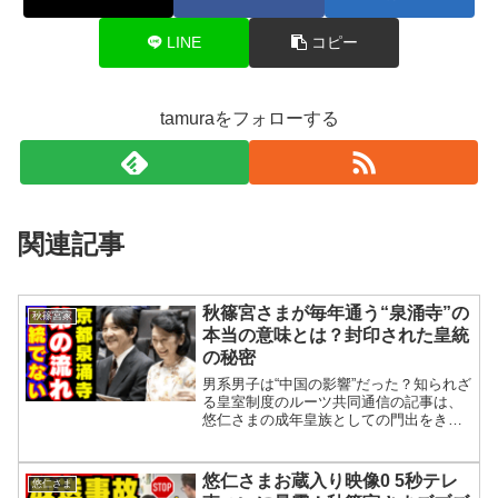
LINE
コピー
tamuraをフォローする
関連記事
秋篠宮さまが毎年通う“泉涌寺”の
秋篠宮家
本当の意味とは？封印された皇統
の秘密
男系男子は“中国の影響”だった？知られざ
る皇室制度のルーツ共同通信の記事は、
悠仁さまの成年皇族としての門出をきっ
かけに、皇位継承問題の行き詰まりと今
後の皇室のあり方を問う内容です。男系
男子に限られる皇位継承の制度が、現代
悠仁さまお蔵入り映像0 5秒テレ
悠仁さま
社会に合わないのでは...