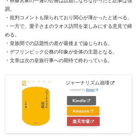
・秋篠宮家の一連の公務は話題にならなかったと記事は強
調。
・批判コメントも限られており関心が薄かったと述べる。
・一方で、愛子さまのラオス訪問を楽しみにする意見で締
める。
・皇族間での話題性の差が最後まで論じられる。
・デフリンピック公務の印象が全体の主題となる。
・文章は次の皇族行事への期待で終わっている。
ジャーナリズム崩壊
created by
Rinker
Kindle
Amazon
楽天市場