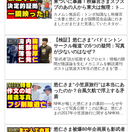
東ついに暴露！秋篠宮さまズブズ
ブのあの人から東大は無理：トン
ボ無知もバレた決定的証拠とカメ
カメムシ無反応：トンボ知識なし秋篠宮
ムシも食べたで爆笑
ご夫妻と悠仁さまが国際昆虫会議に行き
ましたがまだまだ見逃していたネタがあ
りましたね。まず日本の研究者の話題は
もうないと思いましたがまだありました
ね。ラオスの昆虫食の話題でこないだト
【検証】悠仁さま“バドミントン
悠仁さま
ンボの幼虫を秋篠宮さまが...
サークル報道”の5つの疑問：写真
が少ないのはなぜ？
“影武者”説が拡散するプロセス：情報の隙
間が陰謀論を生むメカニズムを解説週刊
ポストは筑波大1年生の悠仁さまを“普通
の大学生”として紹介したが、肝心の学業
には一切触れず、バドミントンサークル
や外食の話題ばかりを強調。証言者の素
悠仁さま“小笠原旅行”は本当にあ
悠仁さま
性が不明なまま内...
ったのか？台風欠航で浮上する矛
盾
NHKが報じた悠仁さまの素顔――なぜ今
になって写真公開？この記事は、悠仁さ
まの2017年小笠原旅行に関するNHK特集
や写真公開をめぐる疑問を取り上げてい
ます。写真を提供したNPO法人「エバー
ラスティング・ネイチャー」がTOTOか
悠仁さま被爆80年企画展も影武者
天皇陛下
ら助成金を受...