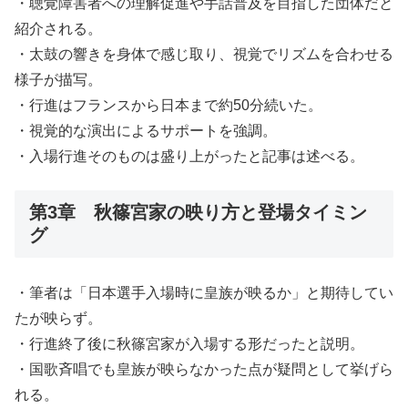
・聴覚障害者への理解促進や手話普及を目指した団体だと
紹介される。
・太鼓の響きを身体で感じ取り、視覚でリズムを合わせる
様子が描写。
・行進はフランスから日本まで約50分続いた。
・視覚的な演出によるサポートを強調。
・入場行進そのものは盛り上がったと記事は述べる。
第3章 秋篠宮家の映り方と登場タイミン
グ
・筆者は「日本選手入場時に皇族が映るか」と期待してい
たが映らず。
・行進終了後に秋篠宮家が入場する形だったと説明。
・国歌斉唱でも皇族が映らなかった点が疑問として挙げら
れる。