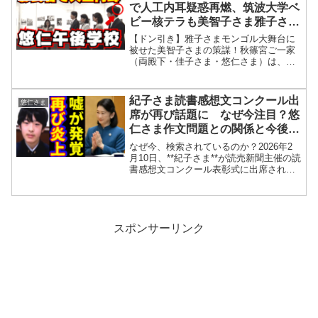
で人工内耳疑惑再燃、筑波大学ベ
ビー核テラも美智子さま雅子さま
モンゴルへいじわるで紀子さまに
【ドン引き】雅子さまモンゴル大舞台に
指示か！？佳子さまは不仲も語彙
被せた美智子さまの策謀！秋篠宮ご一家
（両殿下・佳子さま・悠仁さま）は、令
力で…
和になって初めて家族そろって外出し、
東京都写真美術館の「被爆80年企画展 ヒ
ロシマ1945」を視察した。視察は7月11
紀子さま読書感想文コンクール出
悠仁さま
日午前9時とい...
席が再び話題に なぜ今注目？悠
仁さま作文問題との関係と今後の
影響は
なぜ今、検索されているのか？2026年2
月10日、**紀子さま**が読売新聞主催の読
書感想文コンクール表彰式に出席された
ことが報じられ、SNSやネット上で再び
関連ワードの検索が増えています。とく
に検索されているのは次のような疑問で
す。「紀子...
スポンサーリンク