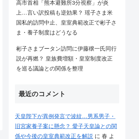
高市首相「熊本避難所3分視察」が炎
上…言い訳投稿も逆効果？ 瑶子さま米
国私的訪問中止、皇室典範改正で彬子さ
ま・養子制度はどうなる
彬子さまブータン訪問に伊藤穣一氏同行
説が再燃？ 皇族費増額・皇室制度改正
を巡る議論との関係を整理
最近のコメント
天皇陛下が異例発言で波紋…男系男子・
旧宮家養子案に懸念？ 愛子天皇論との関
係や今後の皇室典範改正を解説
に
春
よ