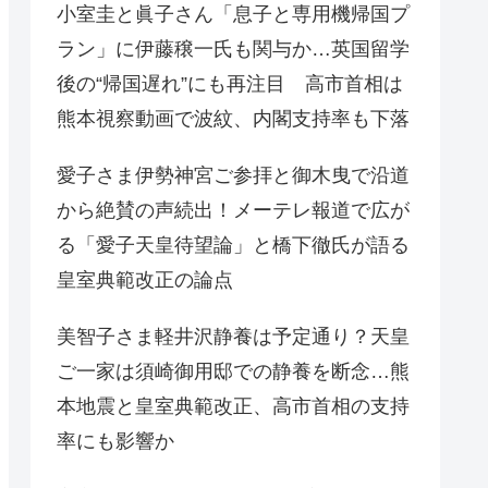
小室圭と眞子さん「息子と専用機帰国プ
ラン」に伊藤穣一氏も関与か…英国留学
後の“帰国遅れ”にも再注目 高市首相は
熊本視察動画で波紋、内閣支持率も下落
愛子さま伊勢神宮ご参拝と御木曳で沿道
から絶賛の声続出！メーテレ報道で広が
る「愛子天皇待望論」と橋下徹氏が語る
皇室典範改正の論点
美智子さま軽井沢静養は予定通り？天皇
ご一家は須崎御用邸での静養を断念…熊
本地震と皇室典範改正、高市首相の支持
率にも影響か