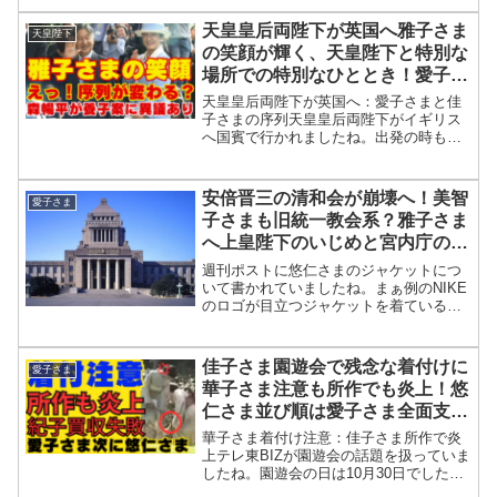
クールの佳作が含まれていたのは間違い
ないということですね。でも実際はそれ
天皇皇后両陛下が英国へ雅子さま
天皇陛下
は悠仁さまが著作権侵害で...
の笑顔が輝く、天皇陛下と特別な
場所での特別なひととき！愛子さ
まと佳子さま序列が変わる？森暢
天皇皇后両陛下が英国へ：愛子さまと佳
平の発見、養子案に異議あり
子さまの序列天皇皇后両陛下がイギリス
へ国賓で行かれましたね。出発の時も空
港で挨拶していましたが雅子さまも笑顔
で体調もよさそうで良かったですね。イ
ギリスの街並みの動画をアップしている
安倍晋三の清和会が崩壊へ！美智
愛子さま
人もいましたが日本の皇室...
子さまも旧統一教会系？雅子さま
へ上皇陛下のいじめと宮内庁の侮
辱罪
週刊ポストに悠仁さまのジャケットにつ
いて書かれていましたね。まぁ例のNIKE
のロゴが目立つジャケットを着ている点
ですね。夏場なのにわざわざジャケット
を着てNIKEのロゴが見える服を着ている
ということですね。まぁ前回のデサント
佳子さま園遊会で残念な着付けに
愛子さま
のリュックに関し...
華子さま注意も所作でも炎上！悠
仁さま並び順は愛子さま全面支援
で出席か？紀子さま雅子さま下げ
華子さま着付け注意：佳子さま所作で炎
も大失敗
上テレ東BIZが園遊会の話題を扱っていま
したね。園遊会の日は10月30日でしたが
暑いぐらいの天気だったようですね。直