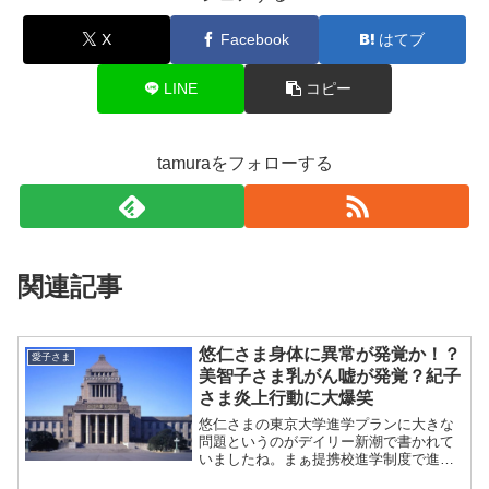
X
Facebook
はてブ
LINE
コピー
tamuraをフォローする
関連記事
悠仁さま身体に異常が発覚か！？
愛子さま
美智子さま乳がん嘘が発覚？紀子
さま炎上行動に大爆笑
悠仁さまの東京大学進学プランに大きな
問題というのがデイリー新潮で書かれて
いましたね。まぁ提携校進学制度で進学
されたのですがその中の評価に作文コン