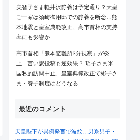
美智子さま軽井沢静養は予定通り？天皇
ご一家は須崎御用邸での静養を断念…熊
本地震と皇室典範改正、高市首相の支持
率にも影響か
高市首相「熊本避難所3分視察」が炎
上…言い訳投稿も逆効果？ 瑶子さま米
国私的訪問中止、皇室典範改正で彬子さ
ま・養子制度はどうなる
最近のコメント
天皇陛下が異例発言で波紋…男系男子・