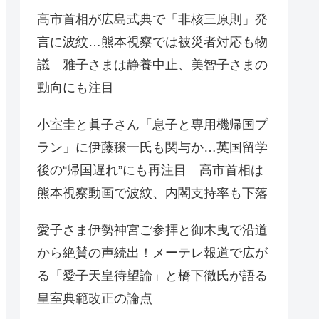
高市首相が広島式典で「非核三原則」発
言に波紋…熊本視察では被災者対応も物
議 雅子さまは静養中止、美智子さまの
動向にも注目
小室圭と眞子さん「息子と専用機帰国プ
ラン」に伊藤穣一氏も関与か…英国留学
後の“帰国遅れ”にも再注目 高市首相は
熊本視察動画で波紋、内閣支持率も下落
愛子さま伊勢神宮ご参拝と御木曳で沿道
から絶賛の声続出！メーテレ報道で広が
る「愛子天皇待望論」と橋下徹氏が語る
皇室典範改正の論点