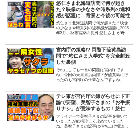
の行動意図などが論じられている。さら
悠仁さま北海道訪問で何が起き
悠仁さま
に、競技日程が変更され...
た？映像の少なさや時系列の違和
感が話題に…背景と今後の可能性
悠仁さま北海道訪問で何が起きた？映像
の少なさや時系列の違和感が話題に2026
年3月、秋篠宮家の長男 悠仁さま が母の
紀子さま とともに北海道を訪れ、「世界
スキーオリエンテーリング選手権大会」
の関連行事などに出席されました。しか
宮内庁の策略!? 両陛下硫黄島訪
天皇陛下
し今回の訪問...
問で“悠仁さま入学式”を完全封殺
した裏側
それにしても一番の問題は宮内庁です
ね。今回の天皇皇后両陛下が硫黄島に行
ったのも宮内庁の仕業なんですよね。両
陛下が戦没者を慰霊しに硫黄島に行った
のは4月7日です。この日程を決めたのは
宮内庁です。宮内庁がわざとこの日にし
テレ東が宮内庁の嫌がらせにド正
悠仁さま
たわけですね。万博が始ま...
論で要望、美智子さまの「お手振
りナシ」が意味するもの！悠仁さ
ま成績ほぼ最下位だった！一般参
フライデーで美智子さまの記事を書いて
賀の裏側と福祉車両の行方は？
いましたが結構珍しく攻めていました
ね。美智子さまの記事は持ち上げ報道ば
かりですが敢えてこういう意見があるよ
という感じで攻めていましたね。皇居で