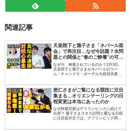
関連記事
天皇陛下と雅子さま「ネパール面
天皇陛下
会」で再注目…なぜ今話題？水問
題との関係と“春のご静養”の可能
性は
なぜ今、検索されているのか？2月3日、
天皇陛下と雅子さまがネパールのラー
ム・チャンドラ・ポーデル大統領夫妻と
面会されたことが報じられました。この
ニュースをきっかけに、「なぜ今ネパー
ルが話題？」「天皇陛下とネパールの関
悠仁さまがご覧になる競技に注目
悠仁さま
係とは？」「水問題との関...
集まる…オリエンテーリングの日
程変更は本当にあったのか
なぜ秋篠宮家はデフリンピックに続けて
出席？ 愛子さまラオス訪問と重なる日程
に注目提示文では、デフリンピック関連
の秋篠宮家の動きが多いことを軸に、佳
子さまの体調・家族関係の噂、紀子さま