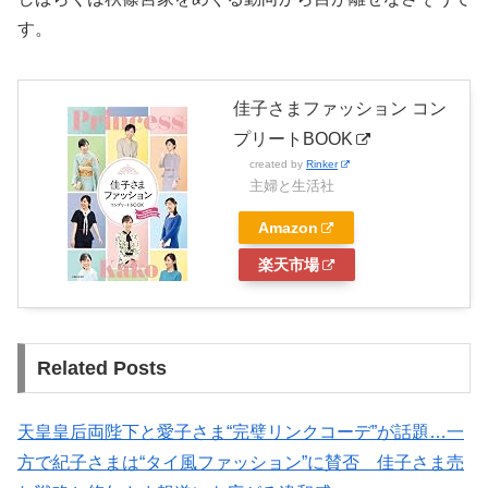
す。
佳子さまファッション コン
プリートBOOK
created by
Rinker
主婦と生活社
Amazon
楽天市場
Related Posts
天皇皇后両陛下と愛子さま“完璧リンクコーデ”が話題…一
方で紀子さまは“タイ風ファッション”に賛否 佳子さま売