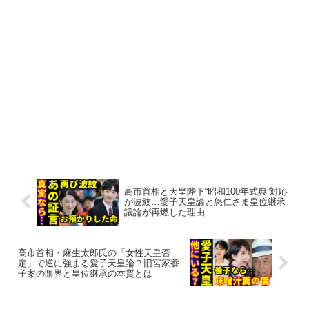
高市首相と天皇陛下“昭和100年式典”対応
が波紋…愛子天皇論と悠仁さま皇位継承
議論が再燃した理由
高市首相・麻生太郎氏の「女性天皇否
定」で逆に強まる愛子天皇論？旧宮家養
子案の限界と皇位継承の本質とは