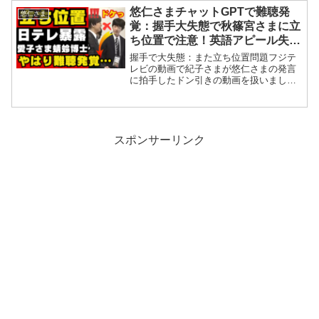
２年ぶりに行われた新年一般参賀が１月
悠仁さまチャットGPTで難聴発
悠仁さま
２日に開催されて全国各地か...
覚：握手大失態で秋篠宮さまに立
ち位置で注意！英語アピール失敗
で愛子さまの方がトンボ博士
握手で大失態：また立ち位置問題フジテ
レビの動画で紀子さまが悠仁さまの発言
に拍手したドン引きの動画を扱いました
があの後でドイツの研究者との映像が一
部公開されていました。それでNice to
meet youと挨拶をしたわけですがその後
の行動に...
スポンサーリンク