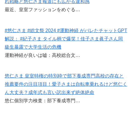
れ戦略と悠仁さま報道にも広がる違和感
最近、皇室ファッションをめぐる…
#悠仁さま #総文祭 2024 #運動神経 がバレたチャットGPT
解説： #紀子さま タイル柄で爆笑！佳子さま眞子さん同
級生暴露で大学生活の危機
運動神経が良いは嘘：高校総合文…
悠仁さま 皇室特権の特別枠で部下養成専門高校の存在と
推薦要件の注目項目！愛子さまは自転車乗れるけど悠仁く
ん大丈夫？成年式も言い訳出来ず絶体絶命
悠仁個別学力検査：部下養成専門…