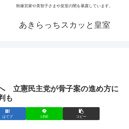
秋篠宮家や美智子さまや皇室の闇を暴露しています。
あきらっちスカッと皇室
へ 立憲民主党が骨子案の進め方に
判も
はてブ
LINE
コピー