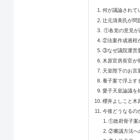
何が議論されて
辻元清美氏が問
①各党の意見が
②法案作成過程
③なぜ議院運営
木原官房長官が
天皇陛下のお言
養子案で浮上す
愛子天皇論議を
櫻井よしこと木
今後どうなるの
①政府骨子案
②審議方法へ