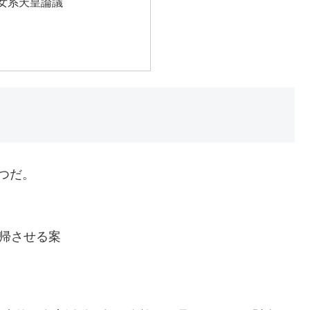
女系天皇論議
つだ。
復帰させる案