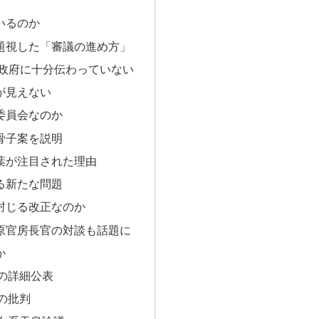
いるのか
題視した「審議の進め方」
政府に十分伝わっていない
が見えない
委員会なのか
骨子案を説明
葉が注目された理由
る新たな問題
封じる改正なのか
原官房長官の対談も話題に
か
の詳細公表
の批判