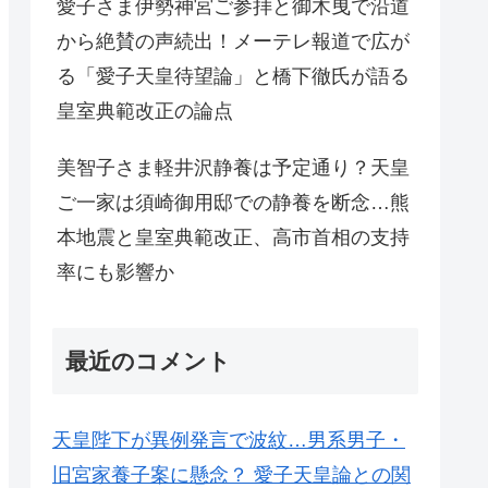
愛子さま伊勢神宮ご参拝と御木曳で沿道
から絶賛の声続出！メーテレ報道で広が
る「愛子天皇待望論」と橋下徹氏が語る
皇室典範改正の論点
美智子さま軽井沢静養は予定通り？天皇
ご一家は須崎御用邸での静養を断念…熊
本地震と皇室典範改正、高市首相の支持
率にも影響か
最近のコメント
天皇陛下が異例発言で波紋…男系男子・
旧宮家養子案に懸念？ 愛子天皇論との関