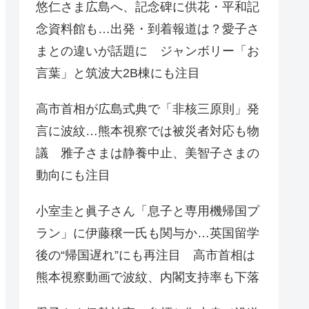
悠仁さま広島へ、記念碑に供花・平和記
念資料館も…出発・到着報道は？愛子さ
まとの違いが話題に ジャンボリー「お
言葉」と筑波大2B棟にも注目
高市首相が広島式典で「非核三原則」発
言に波紋…熊本視察では被災者対応も物
議 雅子さまは静養中止、美智子さまの
動向にも注目
小室圭と眞子さん「息子と専用機帰国プ
ラン」に伊藤穣一氏も関与か…英国留学
後の“帰国遅れ”にも再注目 高市首相は
熊本視察動画で波紋、内閣支持率も下落