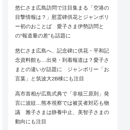
悠仁さま広島訪問で注目集まる「空港の
目撃情報は？」慰霊碑供花とジャンボリ
ー初のおことば 愛子さま伊勢訪問と
の“報道量の差”も話題に
悠仁さま広島へ、記念碑に供花・平和記
念資料館も…出発・到着報道は？愛子さ
まとの違いが話題に ジャンボリー「お
言葉」と筑波大2B棟にも注目
高市首相が広島式典で「非核三原則」発
言に波紋…熊本視察では被災者対応も物
議 雅子さまは静養中止、美智子さまの
動向にも注目