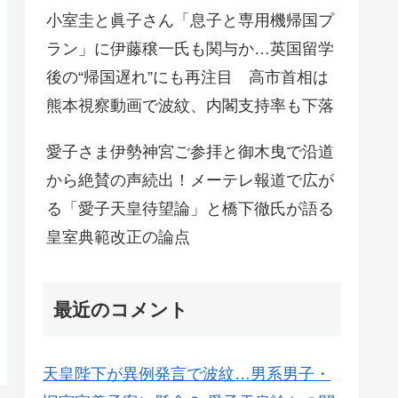
小室圭と眞子さん「息子と専用機帰国プ
ラン」に伊藤穣一氏も関与か…英国留学
後の“帰国遅れ”にも再注目 高市首相は
熊本視察動画で波紋、内閣支持率も下落
愛子さま伊勢神宮ご参拝と御木曳で沿道
から絶賛の声続出！メーテレ報道で広が
る「愛子天皇待望論」と橋下徹氏が語る
皇室典範改正の論点
最近のコメント
天皇陛下が異例発言で波紋…男系男子・