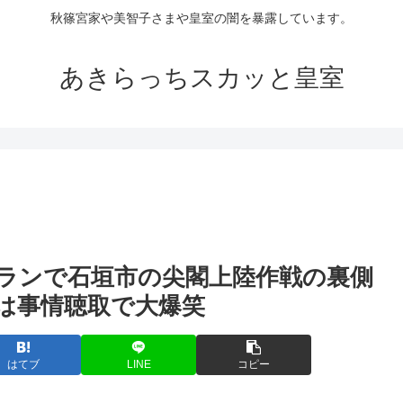
秋篠宮家や美智子さまや皇室の闇を暴露しています。
あきらっちスカッと皇室
ランで石垣市の尖閣上陸作戦の裏側
は事情聴取で大爆笑
はてブ
LINE
コピー