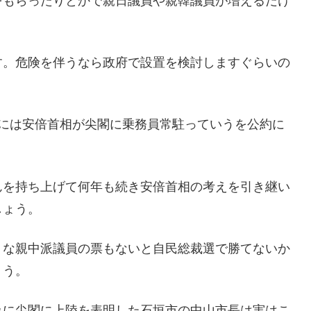
をもらったりとかで親日議員や親韓議員が増えるだけ
す。危険を伴うなら政府で設置を検討しますぐらいの
。
きには安倍首相が尖閣に乗務員常駐っていうを公約に
んを持ち上げて何年も続き安倍首相の考えを引き継い
しょう。
うな親中派議員の票もないと自民総裁選で勝てないか
ょう。
みに尖閣に上陸を表明した石垣市の中山市長は実はこ