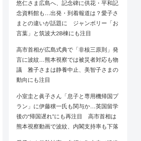
悠仁さま広島へ、記念碑に供花・平和記
念資料館も…出発・到着報道は？愛子さ
まとの違いが話題に ジャンボリー「お
言葉」と筑波大2B棟にも注目
高市首相が広島式典で「非核三原則」発
言に波紋…熊本視察では被災者対応も物
議 雅子さまは静養中止、美智子さまの
動向にも注目
小室圭と眞子さん「息子と専用機帰国プ
ラン」に伊藤穣一氏も関与か…英国留学
後の“帰国遅れ”にも再注目 高市首相は
熊本視察動画で波紋、内閣支持率も下落