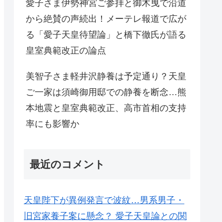
愛子さま伊勢神宮ご参拝と御木曳で沿道
から絶賛の声続出！メーテレ報道で広が
る「愛子天皇待望論」と橋下徹氏が語る
皇室典範改正の論点
美智子さま軽井沢静養は予定通り？天皇
ご一家は須崎御用邸での静養を断念…熊
本地震と皇室典範改正、高市首相の支持
率にも影響か
最近のコメント
天皇陛下が異例発言で波紋…男系男子・
旧宮家養子案に懸念？ 愛子天皇論との関