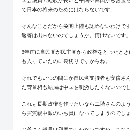
国会議員の経験が長いと中国や韓国からお金
で日本の将来のためにはならないです。
そんなことだから尖閣上陸も認めないわけで
返答は出来ないのでしょうか。情けないです
8年前に自民党が民主党から政権をとったと
も入っていたのに裏切りですからね。
それでもいつの間にか自民党支持者も安倍さ
だ菅首相も結局は中国を刺激したくないので
これも長期政権を作りたいなら二階さんのよ
ら実質親中派のいち員になってしまうのでし
お爺さん議員は邪魔でしかないですね。ちな