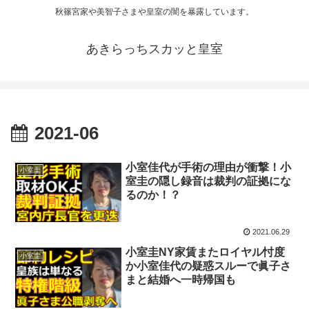
秋篠宮家や美智子さまや皇室の闇を暴露しています。
あきらっちスカッと皇室
2021-06
小室佳代が手術の理由が衝撃！小
小室圭
室圭の隠し録音は裁判の証拠にな
るのか！？
2021.06.29
小室圭NY家賃またロイヤル忖度
小室圭
か小室佳代の疑惑スルーで眞子さ
まと結婚へ一時帰国も