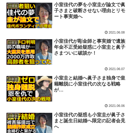
小室佳代の夢を小室圭が論文で眞
小室圭
子さまと破断させない理由とリモ
ート事実婚へ
2021.06.08
小室佳代が彫金師と事実婚で遺族
小室圭
年金不正受給疑惑に小室圭と眞子
さまついに破談か！
2021.06.07
小室圭と結婚へ眞子さま独身で皇
小室圭
籍離脱に小室佳代の次なる戦略
が…
2021.06.06
小室佳代の疑惑も小室圭が眞子さ
小室圭
まと誕生日結婚へ限定の記者会見
へ