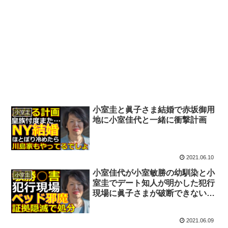
小室圭と眞子さま結婚で赤坂御用
小室圭
地に小室佳代と一緒に衝撃計画
2021.06.10
小室佳代が小室敏勝の幼馴染と小
小室圭
室圭でデート知人が明かした犯行
現場に眞子さまが破断できない衝
撃の理由
2021.06.09