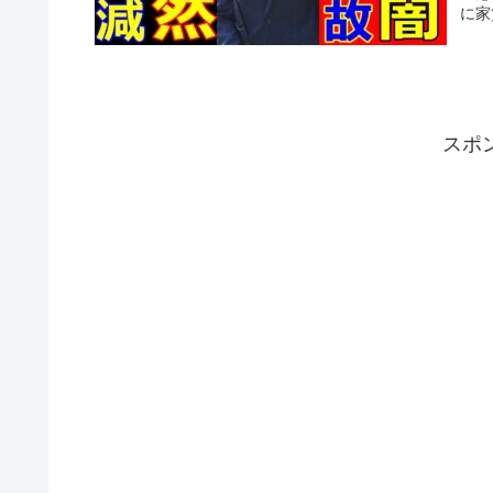
に家
スポ