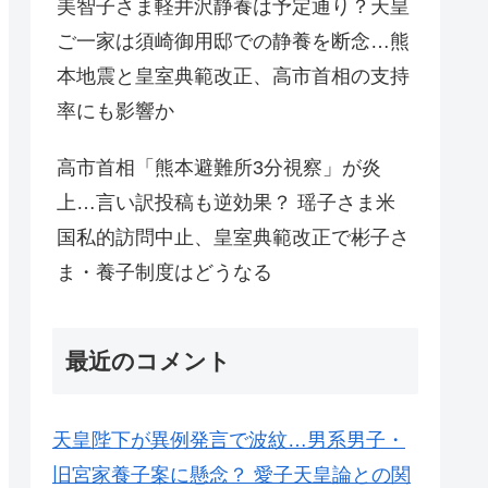
美智子さま軽井沢静養は予定通り？天皇
ご一家は須崎御用邸での静養を断念…熊
本地震と皇室典範改正、高市首相の支持
率にも影響か
高市首相「熊本避難所3分視察」が炎
上…言い訳投稿も逆効果？ 瑶子さま米
国私的訪問中止、皇室典範改正で彬子さ
ま・養子制度はどうなる
最近のコメント
天皇陛下が異例発言で波紋…男系男子・
旧宮家養子案に懸念？ 愛子天皇論との関