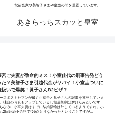
秋篠宮家や美智子さまや皇室の闇を暴露しています。
あきらっちスカッと皇室
篠宮ご夫妻が致命的ミス！小室佳代の刑事告発どう
った？美智子さま引越代金がヤバイ！小室圭ついに
能扱いで爆笑！眞子さんB2ビザ？
ースポストセブンが最近小室圭と眞子さんの記事を連発していま
。独自の写真もアップしているし報道統制は解けたみたいです
ちなみに小室夫妻はすでに結婚指輪は外しているようですね。小
も2回連続不合格で後5点足りなかったということですが...