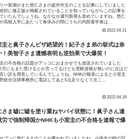
リー新潮がまた悠仁さまの盗作作文のことを記事にしていました
絶対に修正版が掲載されていることを知っていながらこの記事を
ていたんでしょうね。なかなか週刊新潮も攻めていますね。悠仁
が高校入学にあたって春休みの間にうちの内部進学者は...
2022.04.21
室圭と眞子さんビザ絶望的！紀子さま弟の挙式は奈
か！美智子さま遺憾表明も逆効果で大爆笑！
圭の不合格の話題がアッコにおまかせでも放送されていました
7月にもまた受けるとか言ってるけども受験資格が無いのに次はど
言い訳を用意しているんでしょうね。NHKの報道によると小室圭
野総合法律事務所に電話してあと5点足りなくて次こ...
2022.04.18
仁さま嘘に嘘を塗り重ねヤバイ状態に！眞子さん違
就労で強制帰国かNHKも小室圭の不合格を速報で爆
セブンに悠仁さまのことが書かれていましたね。小学生の時の写