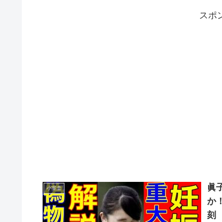
スポ
眞
小室圭
か
刻