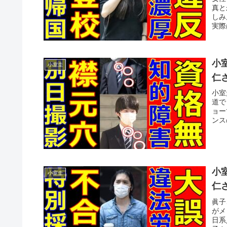
真と
しみ
実際
小
小室圭
仁
小室
道で
ョー
ンス
小
小室圭
仁
眞子
がメ
日系