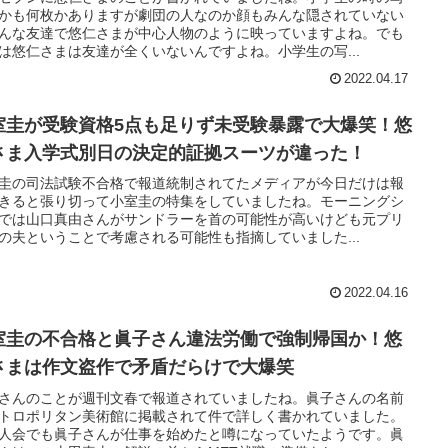
かも何枚かありますが劇団の人なのか顔もみんな隠されていない
んな友達で悠仁さまが中心人物のように映っていますよね。でも
は悠仁さまは友達が全くいないんですよね。小学生の写...
2022.04.17
室圭が受験資格5点も足りず未受験暴露で大爆笑！悠
さま入学式別日の決定的証拠スーツが違った！
圭の司法試験不合格で報道統制されてたメディアが今日だけは報
きると張り切って小室圭の特集をしていましたね。モーニングシ
では山口真由さんがサンドラーを首の可能性が高いけども元プリ
の夫ということで考慮される可能性も指摘していました...
2022.04.16
室圭の不合格と眞子さん違法労働で強制帰国か！悠
さまは作文盗作で矛盾だらけで大爆笑
さんのことが週刊文春で報道されていましたね。眞子さんの名前
トロポリタン美術館に掲載されて件で詳しく書かれていました。
人会でも眞子さんが仕事を始めたと噂になっていたようです。眞