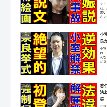
デイ
ね。
書い
さま
小
小室圭
良
小室
ね。
んな
が奥
悠
小室圭
法
笑
女性