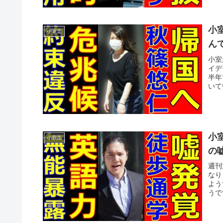
小
小室圭
ん
小室
イデ
半年
いて
小
小室圭
の
週刊
なり
よう
うで