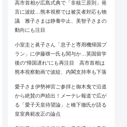
高市首相が広島式典で「非核三原則」発
言に波紋…熊本視察では被災者対応も物
議 雅子さまは静養中止、美智子さまの
動向にも注目
小室圭と眞子さん「息子と専用機帰国プ
ラン」に伊藤穣一氏も関与か…英国留学
後の“帰国遅れ”にも再注目 高市首相は
熊本視察動画で波紋、内閣支持率も下落
愛子さま伊勢神宮ご参拝と御木曳で沿道
から絶賛の声続出！メーテレ報道で広が
る「愛子天皇待望論」と橋下徹氏が語る
皇室典範改正の論点