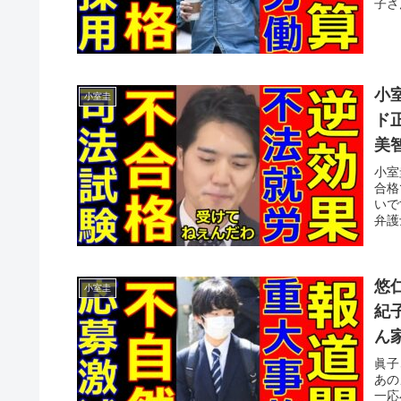
子さ
小
小室圭
ド
美
小室
合格
いで
弁護
悠
小室圭
紀
ん
眞子
あの
一応