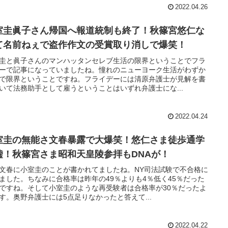
2022.04.26
室圭眞子さん帰国へ報道統制も終了！秋篠宮悠仁な
て名前ねぇで盗作作文の受賞取り消しで爆笑！
圭と眞子さんのマンハッタンセレブ生活の限界ということでフラ
ーで記事になっていましたね。憧れのニューヨーク生活がわずか
で限界ということですね。フライデーには清原弁護士が見解を書
いて法務助手として雇うということはいずれ弁護士にな...
2022.04.24
室圭の無能さ文春暴露で大爆笑！悠仁さま徒歩通学
嘘！秋篠宮さま昭和天皇陵参拝もDNAが！
文春に小室圭のことが書かれてましたね。NY司法試験で不合格に
ました。ちなみに合格率は昨年の49％よりも4％低く45％だった
ですね。そして小室圭のような再受験者は合格率が30％だったよ
す。奥野弁護士には5点足りなかったと答えて...
2022.04.22