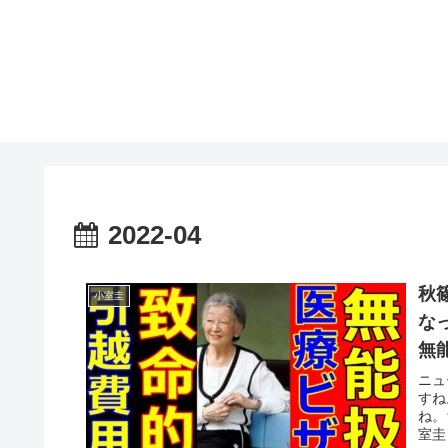
2022-04
秋
小室圭
な
無
ニュ
すね
ね。
室圭