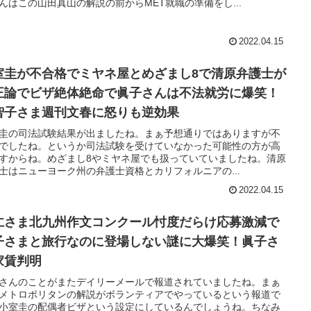
んはこの山田真山の解説の前からMET就職の準備をし...
2022.04.15
室圭が不合格でミヤネ屋とめざまし8で清原弁護士が
正論でビザ絶体絶命で眞子さんは不法就労に爆笑！
智子さま週刊文春に怒りも逆効果
圭の司法試験結果が出ましたね。まぁ予想通りではありますが不
でしたね。というか司法試験を受けていなかった可能性の方が高
すからね。めざまし8やミヤネ屋でも扱っていていましたね。清原
士はニューヨーク州の弁護士資格とカリフォルニアの...
2022.04.15
仁さま北九州作文コンクール忖度だらけ応募激減で
子さまと旅行なのに登場しない謎に大爆笑！眞子さ
家賃判明
さんのことがまたデイリーメールで報道されていましたね。まぁ
メトロポリタンの解説がボランティアでやっているという報道で
小室圭の配偶者ビザという設定にしているんでしょうね。ちなみ