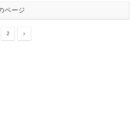
のページ
次
2
へ