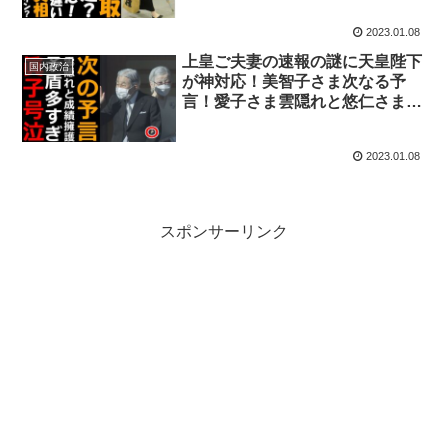
ま参拝場所間違えてた！
2023.01.08
上皇ご夫妻の速報の謎に天皇陛下
国内政治
が神対応！美智子さま次なる予
言！愛子さま雲隠れと悠仁さま成
績擁護に矛盾で爆笑！眞子さん小
室圭のアレに気付き泣く佳子さま
2023.01.08
作戦失敗
スポンサーリンク