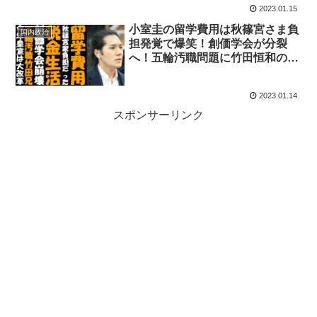
2023.01.15
発言炎上
小室圭の留学費用は秋篠宮さま負
国内政治
担発覚で爆笑！創価学会が分裂
へ！五輪汚職問題に竹田恒和の兄
も！天皇皇后両陛下が皇宮警察の
年頭視閲式へ
2023.01.14
スポンサーリンク