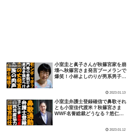
小室圭と眞子さんが秋篠宮家を崩
国内政治
壊へ秋篠宮さま発言ブーメランで
爆笑！小林よしのりが男系男子の
竹内久美子と倉山満をマンガで論
破！安倍晋三も愛子さまを天皇
2023.01.13
へ？
小室圭弁護士登録確信で鼻歌それ
小室圭
とも小室佳代渡米？秋篠宮さま
WWF名誉総裁どうなる？悠仁さ
ま感想がヤバイ！女性天皇と女系
天皇なぜ排除？
2023.01.12