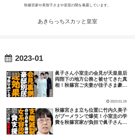
秋篠宮家や美智子さまや皇室の闇を暴露しています。
あきらっちスカッと皇室
2023-01
眞子さん小室圭の会見が天皇皇后
小室圭
両陛下の地方公務と被せてきた真
相！秋篠宮ご夫妻が佳子さま豪邸
別居で健康に爆笑！悠仁さまパフ
ォーマンス逆効果！NHK受信料
2023.01.19
割増金に爆笑！
秋篠宮さま立ち位置に竹内久美子
小室圭
がブーメランで爆笑！小室圭の学
費を秋篠宮家が負担で眞子さん嘘
も発覚で小室佳代NY渡米どうな
る！女系容認資料確認！山口真由