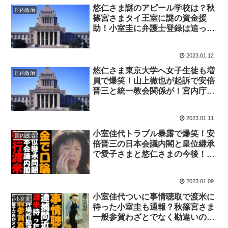
悠仁さま謎のアピール学校は？秋
国内政治
篠宮さまタイ王室に謎の資金援
助！小室圭に弁護士登録は追っか
け登場！竹内久美子と竹田恒泰が
バトルで爆笑
2023.01.12
悠仁さま東京大学へ女子生徒も増
国内政治
員で爆笑！山上徹也が起訴で安倍
晋三と統一教会関係が！宮内庁秋
篠宮家騒動で逃亡
2023.01.11
小室佳代トラブル暴露で爆笑！安
国内政治
倍晋三の日本会議内閣と皇位継承
で愛子さまと悠仁さまの今後！小
室圭と眞子さんの結婚問題がSNS
開設でブーメラン！
2023.01.09
小室佳代ついに事情聴取で渡米に
小室圭
待った小室圭も通報？秋篠宮さま
一般参賀わざとでなく勘違いの証
拠で爆笑！秋篠宮ご夫妻と佳子さ