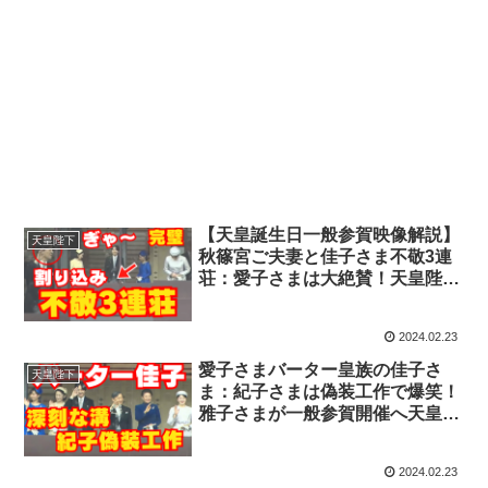
【天皇誕生日一般参賀映像解説】
天皇陛下
秋篠宮ご夫妻と佳子さま不敬3連
荘：愛子さまは大絶賛！天皇陛下
が悠仁さまに意味深発言で秋篠宮
さま紀子さま子育て失格で爆笑
2024.02.23
愛子さまバーター皇族の佳子さ
天皇陛下
ま：紀子さまは偽装工作で爆笑！
雅子さまが一般参賀開催へ天皇陛
下を説得！秋篠宮ご夫妻と佳子様
に深刻な溝！プラスマイナス岩橋
2024.02.23
と松本人志と吉本興業の本当の問