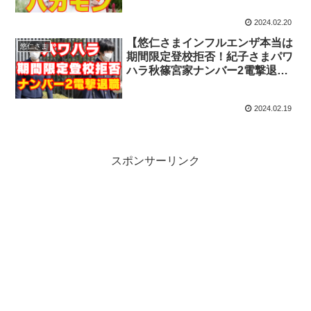
性浮上！
2024.02.20
【悠仁さまインフルエンザ本当は
悠仁さま
期間限定登校拒否！紀子さまパワ
ハラ秋篠宮家ナンバー2電撃退
職】愛子さま午餐会の真相メディ
アの報道統制がヤバイ
2024.02.19
スポンサーリンク