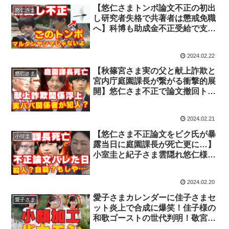
題
【悠仁さまトンボ論文不正の初出
悠仁さま
し研究者失格で共著者は懲戒免職
へ】科博も助成金不正受給で支給
禁止処分か！チャットGPTが写真
の嘘を指摘
2024.02.22
【秋篠宮さま実の父と献上詐欺と
悠仁さま
宮内庁庭園課長が繋がる衝撃的展
開】悠仁さま不正で論文撤回トン
ボ研究者告発カウントダウンで爆
笑！
2024.02.21
【悠仁さま不正論文をビク氏が暴
小室圭
露当日に庭園課長が死亡更に…】
小室圭と紀子さま雲隠れ悠仁様ク
ローン病と関係？愛子さま大絶賛
で眞子さんと比較で大炎上
2024.02.20
愛子さまカレンダーに佳子さまセ
愛子さま
ット炎上で合成に爆笑！佳子様の
和歌ゴーストの世代判明！敬宮愛
子さま初単独公務が被災地の可能