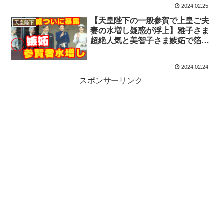
2024.02.25
【天皇陛下の一般参賀で上皇ご夫
天皇陛下
妻の水増し疑惑が浮上】雅子さま
超絶人気と美智子さま嫉妬で箔付
けか！悠仁さま学術論文不正完全
アウト：プラスマイナス岩橋と真
2024.02.24
木よう子の問題が交野市長が暴露
で浜田雅功もピンチ
スポンサーリンク