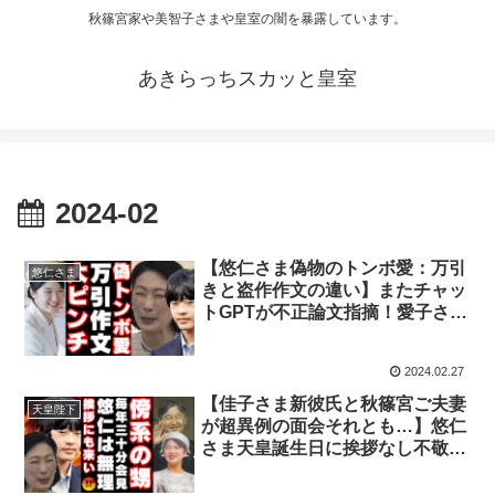
秋篠宮家や美智子さまや皇室の闇を暴露しています。
あきらっちスカッと皇室
2024-02
【悠仁さま偽物のトンボ愛：万引
悠仁さま
きと盗作作文の違い】またチャッ
トGPTが不正論文指摘！愛子さま
日赤に就職で紀子さま大ピンチ！
悠様とクレイジージャーニー島田
2024.02.27
拓アリマスター本気度の違いに爆
笑
【佳子さま新彼氏と秋篠宮ご夫妻
天皇陛下
が超異例の面会それとも…】悠仁
さま天皇誕生日に挨拶なし不敬は
想定外！天皇陛下が愛子さま皇位
継承へ決意！