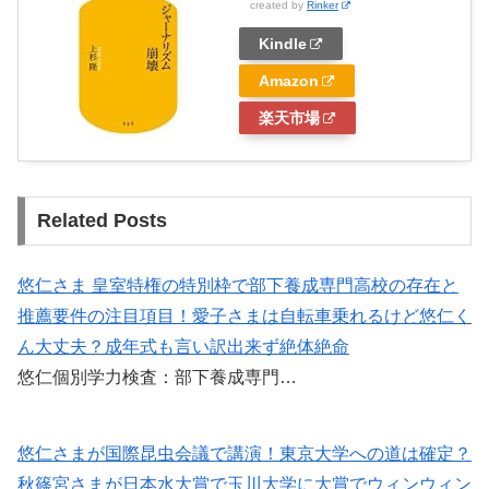
created by
Rinker
Kindle
Amazon
楽天市場
Related Posts
悠仁さま 皇室特権の特別枠で部下養成専門高校の存在と
推薦要件の注目項目！愛子さまは自転車乗れるけど悠仁く
ん大丈夫？成年式も言い訳出来ず絶体絶命
悠仁個別学力検査：部下養成専門…
悠仁さまが国際昆虫会議で講演！東京大学への道は確定？
秋篠宮さまが日本水大賞で玉川大学に大賞でウィンウィン