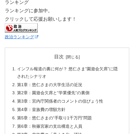
ランキング
ランキングに参加中。
クリックして応援お願いします！
政治ランキング
目次
インフル報道の裏に何が？ 悠仁さま“園遊会欠席”に隠
されたシナリオ
第1章：悠仁さまの大学生活の近況
第2章：園遊会欠席と“学業優先”の裏側
第3章：宮内庁関係者のコメントの信ぴょう性
第4章：皇族費の増額方針
第5章：悠仁さまの“手取り1千万円”問題
第6章：秋篠宮家の支出構造と人員