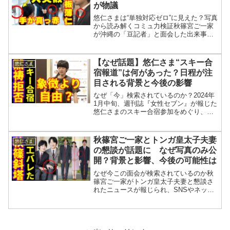
が物議
悠仁さまは“単独対応ゼロ”に見えた？写真
から読み解くコミュ力検証秋篠宮ご一家
が沖縄の「豆記者」と面会した出来事を
めぐり、会場・進行・報道対応に関する
疑問や不満を述べた記事です。津波警報
で報道がかすんだこと、写真から読み取
【なぜ話題】悠仁さま“スキー合
悠仁さま
れる場面配置や会話の...
宿報道”は何があった？日程が注
目される背景と今後の影響
なぜ「今」検索されているのか？2024年
1月中旬、週刊誌『女性セブン』が報じた
悠仁さまのスキー合宿参加をめぐり、ネ
ット上で関心が急速に高まっています。
検索ユーザーの多くは、次のような疑問
を抱いているようです。何が起きたの
秋篠宮ご一家とトンガ皇太子夫妻
悠仁さま
か？なぜこのタイミン...
の懇談が話題に なぜ写真のみ公
開？背景と影響、今後の可能性は
なぜ今この面会が検索されているのか秋
篠宮ご一家がトンガ皇太子夫妻と懇談さ
れたニュースが報じられ、SNSやネット
上で関心が高まっています。特に注目さ
れているのは――なぜ今回も「写真の
み」の公開なのか悠仁さまが同席された
意味立ち位置や姿勢、写真...