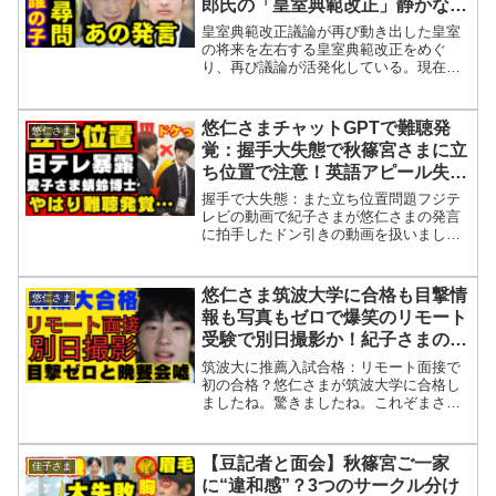
郎氏の「皇室典範改正」静かな攻
防 女性天皇・女系天皇支持が圧
皇室典範改正議論が再び動き出した皇室
倒的多数の現実
の将来を左右する皇室典範改正をめぐ
り、再び議論が活発化している。現在の
国会では、皇族数の確保を目的として、*
女性皇族が結婚後も皇族の身分を保持す
る案* 旧宮家の男系男子を養子として皇
悠仁さまチャットGPTで難聴発
悠仁さま
族に迎える案が主な論...
覚：握手大失態で秋篠宮さまに立
ち位置で注意！英語アピール失敗
で愛子さまの方がトンボ博士
握手で大失態：また立ち位置問題フジテ
レビの動画で紀子さまが悠仁さまの発言
に拍手したドン引きの動画を扱いました
があの後でドイツの研究者との映像が一
部公開されていました。それでNice to
meet youと挨拶をしたわけですがその後
悠仁さま筑波大学に合格も目撃情
悠仁さま
の行動に...
報も写真もゼロで爆笑のリモート
受験で別日撮影か！紀子さまの勘
違いトルコ晩餐会は嘘
筑波大に推薦入試合格：リモート面接で
初の合格？悠仁さまが筑波大学に合格し
ましたね。驚きましたね。これぞまさに
速報という感じですね。合格していても
共通テストを受けたことにしてくるかと
思っていましたが驚きましたね。悠仁さ
【豆記者と面会】秋篠宮ご一家
佳子さま
まに関しては先月末に筑波...
に“違和感”？3つのサークル分け