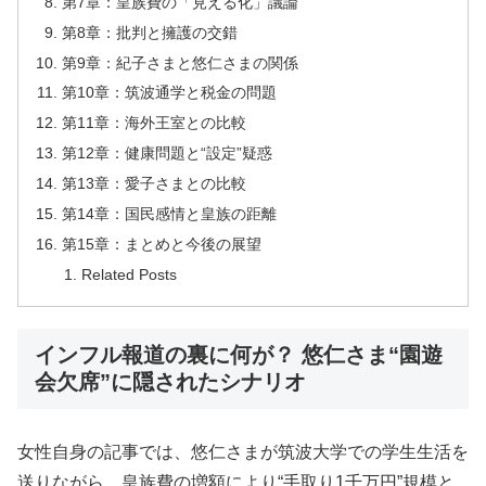
第7章：皇族費の「見える化」議論
第8章：批判と擁護の交錯
第9章：紀子さまと悠仁さまの関係
第10章：筑波通学と税金の問題
第11章：海外王室との比較
第12章：健康問題と“設定”疑惑
第13章：愛子さまとの比較
第14章：国民感情と皇族の距離
第15章：まとめと今後の展望
Related Posts
インフル報道の裏に何が？ 悠仁さま“園遊
会欠席”に隠されたシナリオ
女性自身の記事では、悠仁さまが筑波大学での学生生活を
送りながら、皇族費の増額により“手取り1千万円”規模と