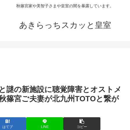
秋篠宮家や美智子さまや皇室の闇を暴露しています。
あきらっちスカッと皇室
と謎の新施設に聴覚障害とオストメ
秋篠宮ご夫妻が北九州TOTOと繋が
はてブ
LINE
コピー