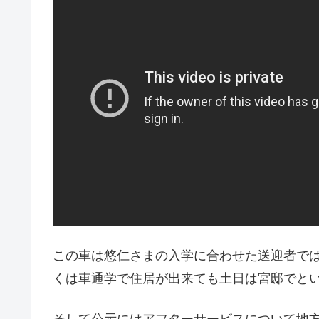
この車は悠仁さまの入学に合わせた送迎者で
くは車通学で住居が出来ても土日は宮邸でと