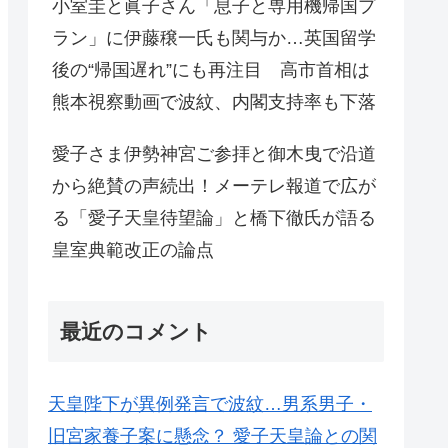
小室圭と眞子さん「息子と専用機帰国プ
ラン」に伊藤穣一氏も関与か…英国留学
後の“帰国遅れ”にも再注目 高市首相は
熊本視察動画で波紋、内閣支持率も下落
愛子さま伊勢神宮ご参拝と御木曳で沿道
から絶賛の声続出！メーテレ報道で広が
る「愛子天皇待望論」と橋下徹氏が語る
皇室典範改正の論点
最近のコメント
天皇陛下が異例発言で波紋…男系男子・
旧宮家養子案に懸念？ 愛子天皇論との関