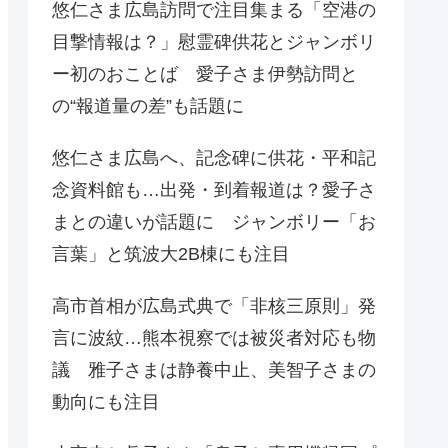
悠仁さま広島訪問で注目集まる「空港の
目撃情報は？」慰霊碑供花とジャンボリ
ー初のおことば 愛子さま伊勢訪問と
の“報道量の差”も話題に
悠仁さま広島へ、記念碑に供花・平和記
念資料館も…出発・到着報道は？愛子さ
まとの違いが話題に ジャンボリー「お
言葉」と筑波大2B棟にも注目
高市首相が広島式典で「非核三原則」発
言に波紋…熊本視察では被災者対応も物
議 雅子さまは静養中止、美智子さまの
動向にも注目