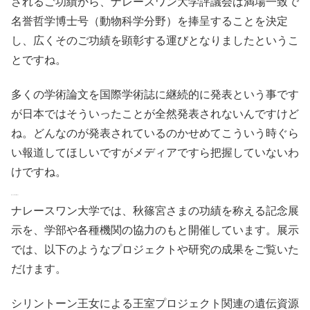
されるご功績から、ナレースワン大学評議会は満場一致で
名誉哲学博士号（動物科学分野）を捧呈することを決定
し、広くそのご功績を顕彰する運びとなりましたというこ
とですね。
多くの学術論文を国際学術誌に継続的に発表という事です
が日本ではそういったことが全然発表されないんですけど
ね。どんなのが発表されているのかせめてこういう時ぐら
い報道してほしいですがメディアですら把握していないわ
けですね。
悠仁さま大好き結婚して
ナレースワン大学では、秋篠宮さまの功績を称える記念展
示を、学部や各種機関の協力のもと開催しています。展示
では、以下のようなプロジェクトや研究の成果をご覧いた
だけます。
シリントーン王女による王室プロジェクト関連の遺伝資源