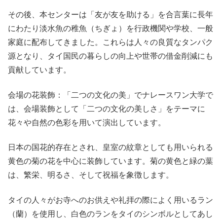
その後、本センターは「友が友を助ける」を合言葉に長年
にわたり淡水魚の稚魚（ちぎょ）を行政機関や学校、一般
家庭に配布してきました。これらは人々の良質なタンパク
源となり、タイ国民の暮らしの向上や世帯の借金削減にも
貢献しています。
会場の花装飾：「二つの文化の美」でナレースワン大学で
は、会場装飾として「二つの文化の美しさ」をテーマに
花々や自然の色彩を用いて演出しています。
日本の国花的存在とされ、皇室の紋章としても用いられる
黄色の菊の花を中心に装飾しています。菊の黄色と緑の葉
は、繁栄、明るさ、そして祝福を象徴します。
タイの人々がお寺へのお供えや礼拝の際によく用いるラン
（蘭）を使用し、白色のランをタイのシンボルとしてあし