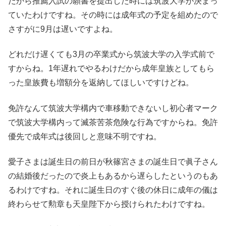
だから推薦入試の願書を提出した時には筑波大学が決まっ
ていたわけですね。その時には成年式の予定を組めたので
さすがに9月は遅いですよね。
どれだけ遅くても3月の卒業式から筑波大学の入学式前で
すからね。1年遅れでやるわけだから成年皇族としてもら
った皇族費も増額分を返納してほしいですけどね。
免許なんて筑波大学構内で車移動できないし初心者マーク
で筑波大学構内って滅茶苦茶危険な行為ですからね。免許
優先で成年式は後回しと意味不明ですね。
愛子さまは誕生日の前日が秋篠宮さまの誕生日で眞子さん
の結婚後だったので炎上もあるから遅らしたというのもあ
るわけですね。それに誕生日のすぐ後の休日に成年の儀は
終わらせて勲章も天皇陛下から授けられたわけですね。