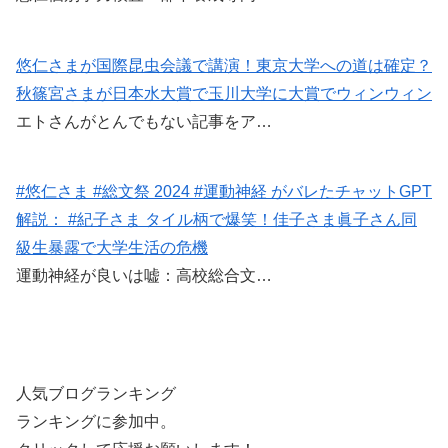
悠仁さまが国際昆虫会議で講演！東京大学への道は確定？
秋篠宮さまが日本水大賞で玉川大学に大賞でウィンウィン
エトさんがとんでもない記事をア…
#悠仁さま #総文祭 2024 #運動神経 がバレたチャットGPT
解説： #紀子さま タイル柄で爆笑！佳子さま眞子さん同
級生暴露で大学生活の危機
運動神経が良いは嘘：高校総合文…
人気ブログランキング
ランキングに参加中。