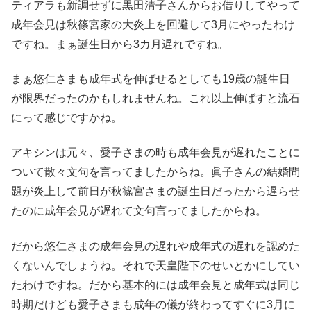
ティアラも新調せずに黒田清子さんからお借りしてやって
成年会見は秋篠宮家の大炎上を回避して3月にやったわけ
ですね。まぁ誕生日から3カ月遅れですね。
まぁ悠仁さまも成年式を伸ばせるとしても19歳の誕生日
が限界だったのかもしれませんね。これ以上伸ばすと流石
にって感じですかね。
アキシンは元々、愛子さまの時も成年会見が遅れたことに
ついて散々文句を言ってましたからね。眞子さんの結婚問
題が炎上して前日が秋篠宮さまの誕生日だったから遅らせ
たのに成年会見が遅れて文句言ってましたからね。
だから悠仁さまの成年会見の遅れや成年式の遅れを認めた
くないんでしょうね。それで天皇陛下のせいとかにしてい
たわけですね。だから基本的には成年会見と成年式は同じ
時期だけども愛子さまも成年の儀が終わってすぐに3月に