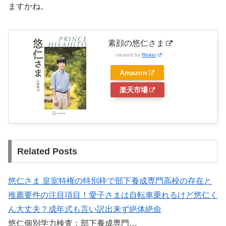
ますかね。
素顔の悠仁さま
created by
Rinker
Amazon
楽天市場
Related Posts
悠仁さま 皇室特権の特別枠で部下養成専門高校の存在と
推薦要件の注目項目！愛子さまは自転車乗れるけど悠仁く
ん大丈夫？成年式も言い訳出来ず絶体絶命
悠仁個別学力検査：部下養成専門…