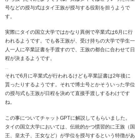
号などの授与式はタイ王族が授与する役割を担うようで
す。
実際にタイの国立大学ではかなり異例で卒業式は6月に行
われるようです。でも各王族が、受け持ちの大学で学生一
人一人に卒業証書を手渡すので、王族の都合に合わせて日
程が決まるようです。
悠仁さま大好き結婚して
それで6月に卒業式が行われるけども卒業証書は2年後に
貰ったりするようです。それで博士号とかそういった学位
の授与式も王族が日程を決めて直接手渡しするわけです
ね。
この事についてチャットGPTに解説してもらいました。
タイの国立大学においては、伝統的かつ慣習的に王族（国
王、皇太子、王女など）が学位を授与するという特徴があ