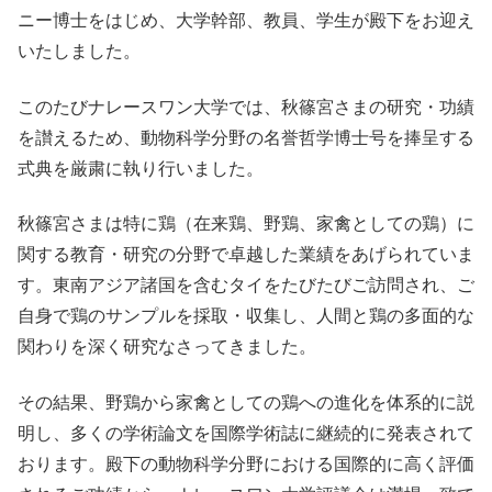
ニー博士をはじめ、大学幹部、教員、学生が殿下をお迎え
いたしました。
このたびナレースワン大学では、秋篠宮さまの研究・功績
を讃えるため、動物科学分野の名誉哲学博士号を捧呈する
式典を厳粛に執り行いました。
秋篠宮さまは特に鶏（在来鶏、野鶏、家禽としての鶏）に
関する教育・研究の分野で卓越した業績をあげられていま
す。東南アジア諸国を含むタイをたびたびご訪問され、ご
自身で鶏のサンプルを採取・収集し、人間と鶏の多面的な
関わりを深く研究なさってきました。
その結果、野鶏から家禽としての鶏への進化を体系的に説
明し、多くの学術論文を国際学術誌に継続的に発表されて
おります。殿下の動物科学分野における国際的に高く評価