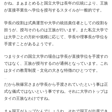
かね。まぁまとめると国立大学は長年の伝統により、王族
が直接卒業生へ学位を授与するスタイルが一般的です。
学長の役割は式典運営や大学の統括責任者としての役割を
担うが、授与そのものは王族が行います。また私立大学で
は大学ごとの方針や規模に応じて、学長や理事長が学位を
手渡すことがあるようです。
つまりタイの国立大学の場合は学長が直接学位を手渡すの
ではなく、王族が授与するのが通例となっています。これ
はタイの教育制度・文化の大きな特徴のひとつです。
悠仁さま大好き結婚して
だから秋篠宮さまが学長から手渡されていたという事は正
式な儀式ではないという事ですね。それに大学のトップは
タイの王族なわけですね。
まぁ国王がトップなんでしょうね。それで国王が出席でき