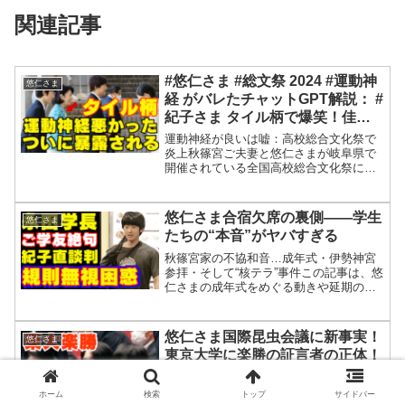
関連記事
#悠仁さま #総文祭 2024 #運動神
悠仁さま
経 がバレたチャットGPT解説： #
紀子さま タイル柄で爆笑！佳子
さま眞子さん同級生暴露で大学生
運動神経が良いは嘘：高校総合文化祭で
活の危機
炎上秋篠宮ご夫妻と悠仁さまが岐阜県で
開催されている全国高校総合文化祭に出
席していましたね。開会式に出席という
ことでフジテレビが速報で報じていまし
たが悠仁さまと表情がこわばっていまし
悠仁さま合宿欠席の裏側――学生
悠仁さま
たね。ズブズブのフジテレ...
たちの“本音”がヤバすぎる
秋篠宮家の不協和音…成年式・伊勢神宮
参拝・そして“核テラ”事件この記事は、悠
仁さまの成年式をめぐる動きや延期の経
緯、大学での生活やサークル活動に関す
る報道をまとめています。成年式が9月6
日に予定され、伊勢神宮参拝など関連行
悠仁さま国際昆虫会議に新事実！
悠仁さま
事も注目されていま...
東京大学に楽勝の証言者の正体！
宮中行事は来春以降も園遊会で成
年会見よりピンチ
悠仁さま園遊会歓迎：成年皇族最大の難
ホーム
検索
トップ
サイドバー