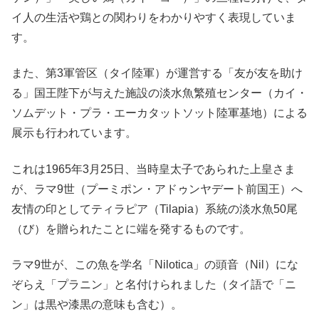
イ人の生活や鶏との関わりをわかりやすく表現していま
す。
また、第3軍管区（タイ陸軍）が運営する「友が友を助け
る」国王陛下が与えた施設の淡水魚繁殖センター（カイ・
ソムデット・プラ・エーカタットソット陸軍基地）による
展示も行われています。
これは1965年3月25日、当時皇太子であられた上皇さま
が、ラマ9世（プーミポン・アドゥンヤデート前国王）へ
友情の印としてティラピア（Tilapia）系統の淡水魚50尾
（び）を贈られたことに端を発するものです。
ラマ9世が、この魚を学名「Nilotica」の頭音（Nil）にな
ぞらえ「プラニン」と名付けられました（タイ語で「ニ
ン」は黒や漆黒の意味も含む）。