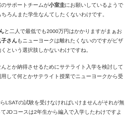
省のサポートチームが
小室圭
にお願いしているようで
もちろんまた学生なんてしたくないわけです。
ん
と二人で最低でも2000万円はかかりますがまぁお
眞子さん
もニューヨークは離れたくないのですがビザ
働くという選択肢しかないわけですね。
なんとか納得させるためにサテライト入学を検討して
利用して何とかサテライト授業でニューヨークから受
らLSATの試験を受けなければいけませんがそれが無
ってJDコースは2年生から編入で入学したわけですよ