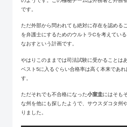
のようです。この極秘チームは外務署と外務
です。
ただ外部から問われても絶対に存在を認める
を弁護士にするためのウルトラCを考えてい
なおすという計画です。
やはりこのままでは司法試験に受かることは
ベスト5に入るぐらい合格率は高く本来であ
す。
ただそれでも不合格になった
小室圭
にはそも
な州を他にも探したようで、サウスダコタ州
りました。