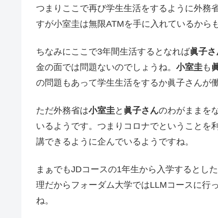
つまりここで再び学生生活をするように外務
すが小室圭は無限ATMを手に入れているから
ちなみにここで3年間生活するとなれば
眞子さ
金の面では問題ないのでしょうね。
小室圭
も
の問題もあって学生生活をするか眞子さんが
ただ外務省は
小室圭
と
眞子さん
のわがままを
いるようです。つまりコロナでということを
講できるように企んでいるようですね。
まぁでもJDコースの1年生から入学するとした
理だからフォーダム大学ではLLMコースに行
ね。