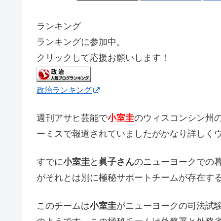
ランキング
ランキングに参加中。
クリックして応援お願いします！
政治ランキング
週刊アサヒ芸能で
小室圭
のウィスコンシン州
ーミスで報道されていましたがかなり詳しく
すでに
小室圭
と
眞子さん
のニューヨークでの
がそれとは別に極秘サポートチームが存在す
このチームは
小室圭
がニューヨークの司法試