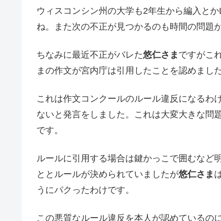
ウィスコンシン州の大学も2年生から編入とか
ね。また次の不正が見つかるのも時間の問題
ちなみに最近不正がバレた
悠仁さま
ですがこ
まの作文が宮内庁は引用したことを認めまし
これは作文コンクールのルール違反になるわ
ないと発言をしました。これは大変大きな問
です。
ルールに引用する場合は鍵かっこで囲むなど
ととルールが決められていましたが
悠仁さま
うにパクったわけです。
この悪質なルール違反を本人が認めているの