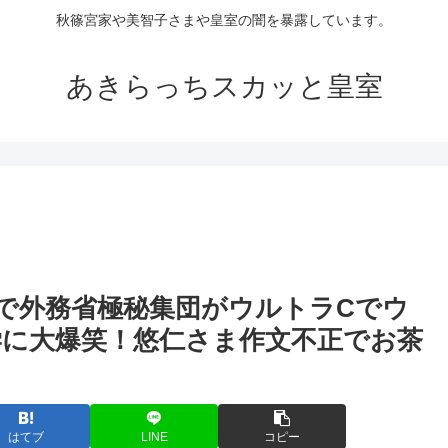
秋篠宮家や美智子さまや皇室の闇を暴露しています。
あきらっちスカッと皇室
で外務省極秘集団がウルトラCでウ
に大爆笑！悠仁さま作文不正でお茶
はてブ
LINE
コピー