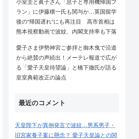
小室圭と眞子さん「息子と専用機帰国プ
ラン」に伊藤穣一氏も関与か…英国留学
後の“帰国遅れ”にも再注目 高市首相は
熊本視察動画で波紋、内閣支持率も下落
愛子さま伊勢神宮ご参拝と御木曳で沿道
から絶賛の声続出！メーテレ報道で広が
る「愛子天皇待望論」と橋下徹氏が語る
皇室典範改正の論点
最近のコメント
天皇陛下が異例発言で波紋…男系男子・
旧宮家養子案に懸念？ 愛子天皇論との関