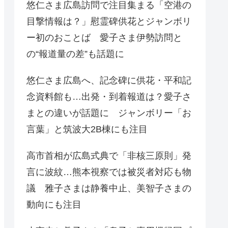
悠仁さま広島訪問で注目集まる「空港の
目撃情報は？」慰霊碑供花とジャンボリ
ー初のおことば 愛子さま伊勢訪問と
の“報道量の差”も話題に
悠仁さま広島へ、記念碑に供花・平和記
念資料館も…出発・到着報道は？愛子さ
まとの違いが話題に ジャンボリー「お
言葉」と筑波大2B棟にも注目
高市首相が広島式典で「非核三原則」発
言に波紋…熊本視察では被災者対応も物
議 雅子さまは静養中止、美智子さまの
動向にも注目