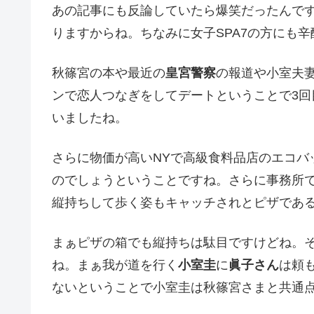
あの記事にも反論していたら爆笑だったんで
りますからね。ちなみに女子SPA7の方にも
秋篠宮の本や最近の
皇宮警察
の報道や小室夫
ンで恋人つなぎをしてデートということで3
いましたね。
さらに物価が高いNYで高級食料品店のエコバ
のでしょうということですね。さらに事務所
縦持ちして歩く姿もキャッチされとピザであ
まぁピザの箱でも縦持ちは駄目ですけどね。
ね。まぁ我が道を行く
小室圭
に
眞子さん
は頼
ないということで小室圭は秋篠宮さまと共通