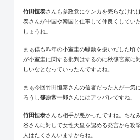
竹田恒泰
さんも参政党にケンカを売らなけれ
泰さんが中国や韓国と仕事して仲良くしてい
しょうね。
まぁ僕も昨年の小室圭の騒動を扱いだした頃
が小室圭に関する批判はするのに秋篠宮家に
しいなとなっていったんですよね。
まぁ今回竹田恒泰さんの信者だった人が一気
ろうし
篠原常一郎
さんにはアッパレですね。
竹田恒泰
さんも相手が悪かったですね。ちな
谷さんに対して女性天皇を認める発言から攻
人はたくさんいますからね。