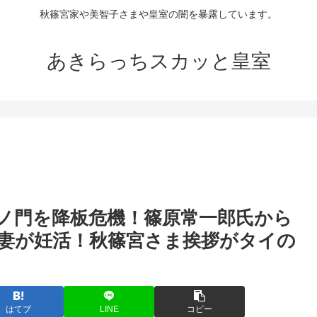
秋篠宮家や美智子さまや皇室の闇を暴露しています。
あきらっちスカッと皇室
ノ門を降板危機！篠原常一郎氏から
妻が妊活！秋篠宮さま挨拶がタイの
はてブ
LINE
コピー