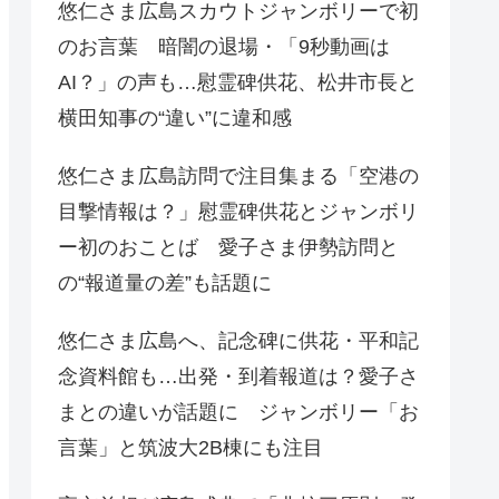
悠仁さま広島スカウトジャンボリーで初
のお言葉 暗闇の退場・「9秒動画は
AI？」の声も…慰霊碑供花、松井市長と
横田知事の“違い”に違和感
悠仁さま広島訪問で注目集まる「空港の
目撃情報は？」慰霊碑供花とジャンボリ
ー初のおことば 愛子さま伊勢訪問と
の“報道量の差”も話題に
悠仁さま広島へ、記念碑に供花・平和記
念資料館も…出発・到着報道は？愛子さ
まとの違いが話題に ジャンボリー「お
言葉」と筑波大2B棟にも注目