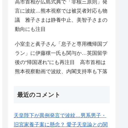
高市首相が広島式典で「非核三原則」発
言に波紋…熊本視察では被災者対応も物
議 雅子さまは静養中止、美智子さまの
動向にも注目
小室圭と眞子さん「息子と専用機帰国プ
ラン」に伊藤穣一氏も関与か…英国留学
後の“帰国遅れ”にも再注目 高市首相は
熊本視察動画で波紋、内閣支持率も下落
最近のコメント
天皇陛下が異例発言で波紋…男系男子・
旧宮家養子案に懸念？ 愛子天皇論との関