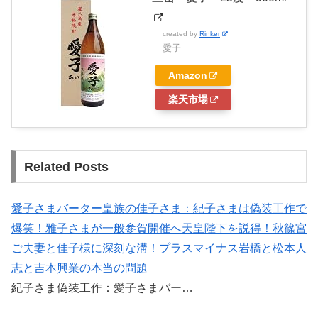
created by
Rinker
愛子
Amazon
楽天市場
Related Posts
愛子さまバーター皇族の佳子さま：紀子さまは偽装工作で
爆笑！雅子さまが一般参賀開催へ天皇陛下を説得！秋篠宮
ご夫妻と佳子様に深刻な溝！プラスマイナス岩橋と松本人
志と吉本興業の本当の問題
紀子さま偽装工作：愛子さまバー…