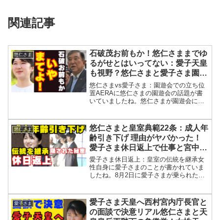
関連記事
石破茂お前もか！悠仁さままでゆ
悠仁さま
るがせとはいってない：愛子天皇
も視野？悠仁さまと愛子さま園遊
会の立ち位置問題
悠仁さまvs愛子さま：園遊会での立ち位
置AERAに悠仁さまの園遊会の話題が書
いていましたね。悠仁さまが園遊会に出
席したら愛子さまの前になるのか後ろに
なるのかという記事ですね。9月に18歳の
成年を迎える悠仁さまですが、西村宮内
悠仁さまと皇室典範22条：成人年
悠仁さま
庁長官は成年式や...
齢引き下げ 理由がヤバかった！
愛子さま休日返上で仕事と宮中祭
祀で天皇陛下から伝統継承もも週
愛子さま休日返上：皇室の伝統を継承女
刊誌の不敬記事に渇
性自身に愛子さまのことが書かれていま
したね。8月2日に愛子さまが乗られたワ
ンボックスカーが日本赤十字社本社の地
下駐車場に入っていったということです
ね。まだ愛子さまの出勤の様子を張って
愛子さま天皇へ西村宮内庁長官と
愛子さま
いるんですね。愛子さま...
の面談で決意リアル悠仁さまと天