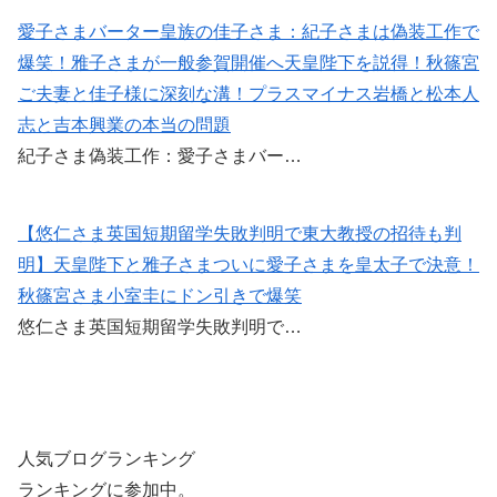
愛子さまバーター皇族の佳子さま：紀子さまは偽装工作で
爆笑！雅子さまが一般参賀開催へ天皇陛下を説得！秋篠宮
ご夫妻と佳子様に深刻な溝！プラスマイナス岩橋と松本人
志と吉本興業の本当の問題
紀子さま偽装工作：愛子さまバー…
【悠仁さま英国短期留学失敗判明で東大教授の招待も判
明】天皇陛下と雅子さまついに愛子さまを皇太子で決意！
秋篠宮さま小室圭にドン引きで爆笑
悠仁さま英国短期留学失敗判明で…
人気ブログランキング
ランキングに参加中。