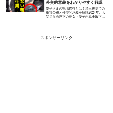
外交的意義をわかりやすく解説
愛子さまの鴨場接待とは？埼玉鴨場での
単独公務と外交的意義を解説2024年、天
皇皇后両陛下の長女・愛子内親王殿下
（愛子さま） が、埼玉県越谷市にある宮
内庁の鴨場で、外国外交団を招いた「鴨
場接待」に臨まれました。今回は 映像付
きで報道 され、さ...
スポンサーリンク