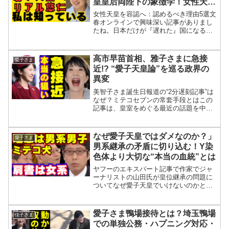
皇皇后両陛下の象徴学！女性天皇
を認めるべき理由5選「男系男
女性天皇を容認へ：認めるべき理由5選文
子」から「長子優先」へ
春オンラインで興味深い記事がありまし
たね。日本だけが『遅れた』国になる」
天皇を男性に限定するなら半分の「象
徴」でしかないという記事なので高森さ
んの記事と思ったら河西秀哉准教授の記
高市早苗首相、雅子さまに急接
愛子さま
事でしたね。現在、皇室に...
近!? “愛子天皇論”を巡る政界の
異変
美智子さま誕生日報道の“2分遅刻記事”は
なぜ？ミテコセブンの常套手段とはこの
記事は、皇室をめぐる最近の話題を中心
に、天皇皇后両陛下・愛子さま・上皇ご
夫妻・秋篠宮家、そして高市早苗首相ら
政治家との関係を取り上げています。特
なぜ愛子天皇ではダメなのか？」
愛子さま
に「愛子さまを天皇へ...
男系継承の矛盾に切り込む！Y染
色体より大切な“本当の血統”とは
ヤフーのエキスパート記事で作家でジャ
ーナリストの山田氏が皇位継承の問題に
ついてなぜ愛子天皇でいけないのかと記
事にしていましたね。やはり読売新聞の
提言で流れが変わりました。参議院選挙
前までに、衆参の正副議長が取りまとめ
愛子さま鴨場接待とは？埼玉鴨場
佳子さま
案を示すとされる「皇位継...
での単独公務・ハプニング対応・