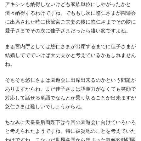
アキシンも納得しないけども家族単位にしやがったかと
渋々納得するわけですね。でももし次に悠仁さまが園遊会
に出席された時に秋篠宮ご夫妻の後に悠仁さまでその隣に
愛子さまでその次に佳子さまだったら凄い変ですよね。
まぁ宮内庁としては悠仁さまが出席するまでに佳子さまが
結婚してでていけば大丈夫かと考えているかもしれません
ね。
そもそも悠仁さまは園遊会に出席出来るのかという問題が
ありますからね。まだ佳子さまは語彙力がなくても笑顔で
対応して話せる単語でなんとか乗り切ることが出来ますが
悠仁さまは難しいでしょうからね。
ちなみに天皇皇后両陛下は今回の園遊会に向けていろいろ
と考えられたようですね。特に被災地のことを考えていた
わけですね。こないだ世界各国から集まった気候変動問題