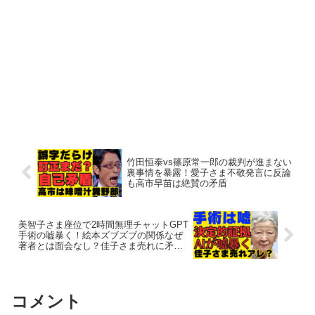
竹田恒泰vs篠原常一郎の裁判が進まない
裏事情を暴露！愛子さま不敬発言に反論
も高市早苗は絶賛の矛盾
美智子さま座位で2時間無理チャットGPT
手術の嘘暴く！絵本ズブズブの関係なぜ
著者とは面会なし？佳子さま売れに矛盾
と紀子さまの過去
コメント