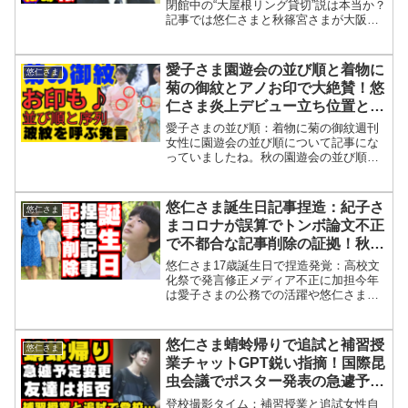
閉館中の“大屋根リング貸切”説は本当か？
記事では悠仁さまと秋篠宮さまが大阪・
関西万博を訪問する予定について述べら
れています。訪問日程や視察先、日本館
やベルギー館、大屋根リングなどが詳細
愛子さま園遊会の並び順と着物に
悠仁さま
に語られています。ま...
菊の御紋とアノお印で大絶賛！悠
仁さま炎上デビュー立ち位置と注
目ポイント
愛子さまの並び順：着物に菊の御紋週刊
女性に園遊会の並び順について記事にな
っていましたね。秋の園遊会の並び順で
すね。園遊会は午前は雨だったようです
が開催の時間には晴れていたわけです
ね。今年の園遊会はフルネームで記載と
悠仁さま誕生日記事捏造：紀子さ
悠仁さま
いうことでこれまで招待者の...
まコロナが誤算でトンボ論文不正
で不都合な記事削除の証拠！秋篠
宮さま・鹿児島高校生の言葉を悠
悠仁さま17歳誕生日で捏造発覚：高校文
仁様の発言で爆笑
化祭で発言修正メディア不正に加担今年
は愛子さまの公務での活躍や悠仁さまの
大学進学先がどこになるかと注目されて
いますがそんな中で悠仁さまの誕生日記
事に不正改竄がされているのを発見しま
悠仁さま蜻蛉帰りで追試と補習授
悠仁さま
した。こないだ佳子さま...
業チャットGPT鋭い指摘！国際昆
虫会議でポスター発表の急遽予定
変更で反対署名も特別扱いの裏側
登校撮影タイム：補習授業と追試女性自