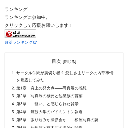
ランキング
ランキングに参加中。
クリックして応援お願いします！
政治ランキング
目次
サークル仲間が裏切り者？ 悠仁さまリークの内部事情
を暴露してみた
第1章 炎上の発火点——写真展の感想
第2章 写真展の概要と他皇族の言葉
第3章 「軽い」と感じられた背景
第4章 筑波大学のバドミントン報道
第5章 張り込みか撮影会か——松屋写真の謎
第6章 週刊誌と宮内庁の微妙な関係