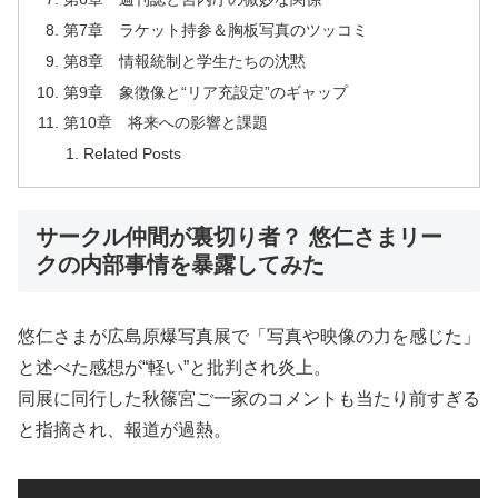
第7章 ラケット持参＆胸板写真のツッコミ
第8章 情報統制と学生たちの沈黙
第9章 象徴像と“リア充設定”のギャップ
第10章 将来への影響と課題
Related Posts
サークル仲間が裏切り者？ 悠仁さまリー
クの内部事情を暴露してみた
悠仁さまが広島原爆写真展で「写真や映像の力を感じた」
と述べた感想が“軽い”と批判され炎上。
同展に同行した秋篠宮ご一家のコメントも当たり前すぎる
と指摘され、報道が過熱。