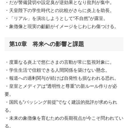
・だが警備貸切や設定臭が逆効果となり批判が集中。
・天皇陛下の学生時代との比較がさらに炎上を助長。
・「リアル」を演出しようとして“不自然”が露呈。
・象徴像と現実の齟齬がイメージをじわじわ傷つける。
第10章 将来への影響と課題
・度重なる炎上で悠仁さまの言動が常に監視対象に。
・学生生活で信頼できる人間関係を築けない懸念。
・報道への過剰関与が続けば自発性も損なわれる恐れ。
・皇室とメディアは“透明性と尊重”の新ルール作りが必
要。
・国民も“バッシング前提”でなく建設的批評が求められ
る。
・未来の象徴像を育むための長期視点が今こそ問われてい
る。