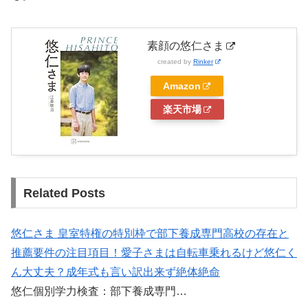
素顔の悠仁さま
created by
Rinker
Amazon
楽天市場
Related Posts
悠仁さま 皇室特権の特別枠で部下養成専門高校の存在と
推薦要件の注目項目！愛子さまは自転車乗れるけど悠仁く
ん大丈夫？成年式も言い訳出来ず絶体絶命
悠仁個別学力検査：部下養成専門…