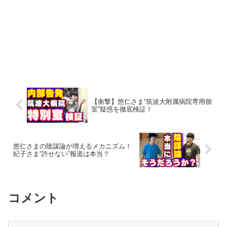
【衝撃】悠仁さま“筑波大附属病院専用個
室”疑惑を徹底検証！
悠仁さまの陰謀論が増えるメカニズム！
紀子さま“許せない”報道は本当？
コメント