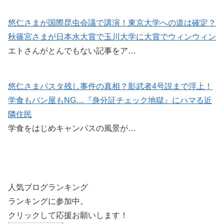
悠仁さまが国際昆虫会議で講演！東京大学への道は確定？
秋篠宮さまが日本水大賞で玉川大学に大賞でウィンウィン
エトさんがとんでもない記事をア…
悠仁さまパスタ残し事件の真相？影武者4号説まで浮上！
学食もパン屋もNG…『身分証チェック地獄』にハマる近
隣住民
学食をはじめキャンパスの風景が…
人気ブログランキング
ランキングに参加中。
クリックして応援お願いします！