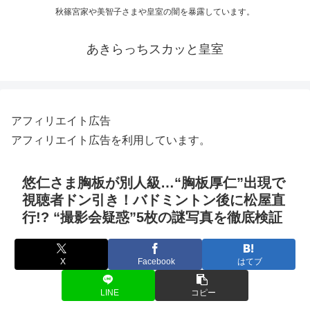
秋篠宮家や美智子さまや皇室の闇を暴露しています。
あきらっちスカッと皇室
アフィリエイト広告
アフィリエイト広告を利用しています。
悠仁さま胸板が別人級…“胸板厚仁”出現で
視聴者ドン引き！バドミントン後に松屋直
行!? “撮影会疑惑”5枚の謎写真を徹底検証
X
Facebook
はてブ
LINE
コピー