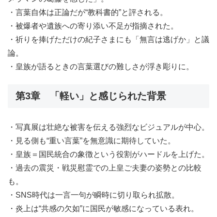
・言葉自体は正論だが“教科書的”と評される。
・被爆者や遺族への寄り添い不足が指摘された。
・祈りを捧げただけの紀子さまにも「無言は逃げか」と議
論。
・皇族が語るときの言葉選びの難しさが浮き彫りに。
第3章 「軽い」と感じられた背景
・写真展は壮絶な被害を伝える強烈なビジュアルが中心。
・見る側も“重い言葉”を無意識に期待していた。
・皇族＝国民統合の象徴という役割がハードルを上げた。
・過去の震災・戦災慰霊での上皇ご夫妻の姿勢との比較
も。
・SNS時代は一言一句が瞬時に切り取られ拡散。
・炎上は“共感の欠如”に国民が敏感になっている表れ。