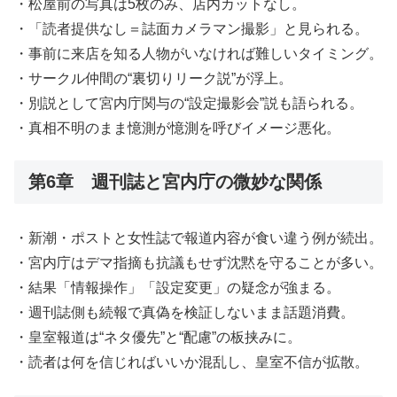
・松屋前の写真は5枚のみ、店内カットなし。
・「読者提供なし＝誌面カメラマン撮影」と見られる。
・事前に来店を知る人物がいなければ難しいタイミング。
・サークル仲間の“裏切りリーク説”が浮上。
・別説として宮内庁関与の“設定撮影会”説も語られる。
・真相不明のまま憶測が憶測を呼びイメージ悪化。
第6章 週刊誌と宮内庁の微妙な関係
・新潮・ポストと女性誌で報道内容が食い違う例が続出。
・宮内庁はデマ指摘も抗議もせず沈黙を守ることが多い。
・結果「情報操作」「設定変更」の疑念が強まる。
・週刊誌側も続報で真偽を検証しないまま話題消費。
・皇室報道は“ネタ優先”と“配慮”の板挟みに。
・読者は何を信じればいいか混乱し、皇室不信が拡散。