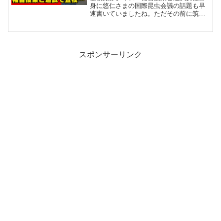
身に悠仁さまの国際昆虫会議の話題も早
速書いていましたね。ただその前に筑波
大学附属高等学校の校門から出てきた3人
の男子生徒たち。そのなかのお一人が悠
仁さまだったと報じていますね。これま
で全く悠仁さまの登校投...
スポンサーリンク