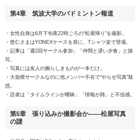
第4章 筑波大学のバドミントン報道
・女性自身は6月下旬夜22時ごろの“松屋帰り”を撮影。
・悠仁さまはYONEXケースを肩に、Tシャツ姿で登場。
・記事は「週2回サークル参加」「仲間と遅い夕食」と描
写。
・写真には友人の腕らしきものが一本だけ。
・大規模サークルなのに他メンバー不在で“やらせ写真”疑
惑。
・読者は「タイムラインが曖昧」「情報が雑」と不信感。
第5章 張り込みか撮影会か——松屋写真
の謎