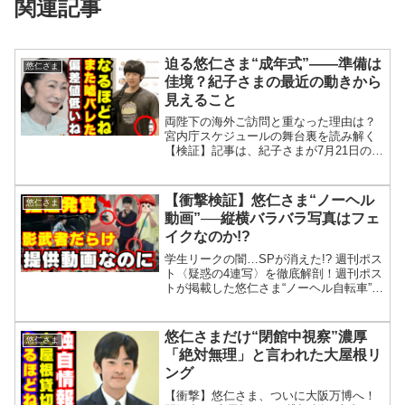
関連記事
迫る悠仁さま“成年式”――準備は
悠仁さま
佳境？紀子さまの最近の動きから
見えること
両陛下の海外ご訪問と重なった理由は？
宮内庁スケジュールの舞台裏を読み解く
【検証】記事は、紀子さまが7月21日の海
の日記念式典やチャリティーコンサート
に出席し、各地で精力的に公務をこなし
たと伝えています。一方で「積極的な会
【衝撃検証】悠仁さま“ノーヘル
悠仁さま
話」や職員対応が圧力...
動画”──縦横バラバラ写真はフェ
イクなのか!?
学生リークの闇…SPが消えた!? 週刊ポス
ト〈疑惑の4連写〉を徹底解剖！週刊ポス
トが掲載した悠仁さま“ノーヘル自転車”報
道には、学生提供とされる動画キャプチ
ャ4枚が使われた。しかし4枚は縦横が混
在し、SPもご学友も写っておらず、動画
悠仁さまだけ“閉館中視察”濃厚
悠仁さま
から切り...
「絶対無理」と言われた大屋根リ
ング
【衝撃】悠仁さま、ついに大阪万博へ！