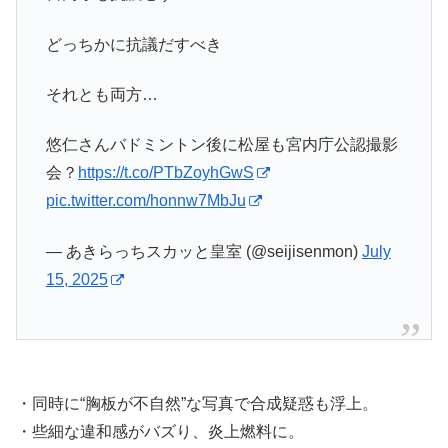
どっちかに抗議だすべき
それとも両方…
悠仁さんバドミントン後に松屋も宮内庁公認撮影
会？
https://t.co/PTbZoyhGwS
pic.twitter.com/honnw7MbJu
— あきらっちスカッと皇室 (@seijisenmon)
July
15, 2025
・同時に“胸板が不自然”な写真で合成疑惑も浮上。
・些細な違和感がバズり、炎上燃料に。