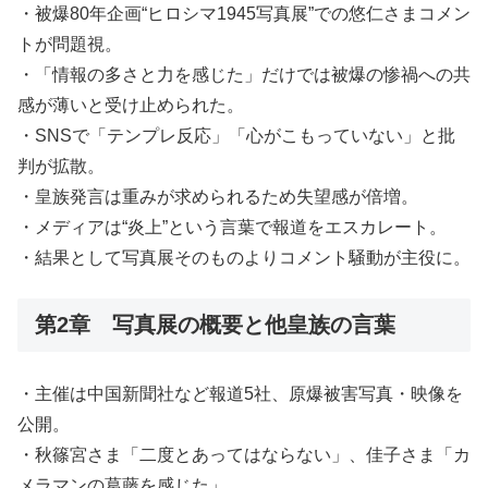
・被爆80年企画“ヒロシマ1945写真展”での悠仁さまコメン
トが問題視。
・「情報の多さと力を感じた」だけでは被爆の惨禍への共
感が薄いと受け止められた。
・SNSで「テンプレ反応」「心がこもっていない」と批
判が拡散。
・皇族発言は重みが求められるため失望感が倍増。
・メディアは“炎上”という言葉で報道をエスカレート。
・結果として写真展そのものよりコメント騒動が主役に。
第2章 写真展の概要と他皇族の言葉
・主催は中国新聞社など報道5社、原爆被害写真・映像を
公開。
・秋篠宮さま「二度とあってはならない」、佳子さま「カ
メラマンの葛藤を感じた」。