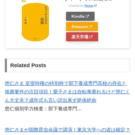
created by
Rinker
Kindle
Amazon
楽天市場
Related Posts
悠仁さま 皇室特権の特別枠で部下養成専門高校の存在と
推薦要件の注目項目！愛子さまは自転車乗れるけど悠仁く
ん大丈夫？成年式も言い訳出来ず絶体絶命
悠仁個別学力検査：部下養成専門…
悠仁さまが国際昆虫会議で講演！東京大学への道は確定？