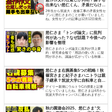
出来ない悠仁くん、矛盾だらけ秋
篠宮邸の改修計画が無計画で2年
2年生から筑波大：改修工事の矛盾女性セ
生がキッカケ？
ブンに悠仁さまのことが書いていました
ね。女性セブンの記事は12月12日発売だ
から筑附に合格が発表された翌日だけど
も印刷が終わって間に合わなかったので
しょうね。母の為に東大という記事でし
悠仁さま「トンボ論文」に批判
悠仁さま
た。ただ部活のこと...
何があった？なぜ話題？今後への
影響を整理
悠仁さまのトンボ論文に批判が浮上要
約：研究者会報で「用語の使い方」に疑
問が示され、議論が広がっている秋篠宮
家の長男・悠仁親王が発表した「赤坂御
用地のトンボ相」に関する論文をめぐ
り、新たな議論が起きています。2024年
悠仁さま右腕募集5つの戦略！秋
悠仁さま
3月31日発行の会報「ト...
篠宮さまと紀子さまハニトラは親
子継承？筑波大学に自転車と自動
車教習所に爆笑
デイリー新潮にウルトラCの捜査と記事
になっていましたね。悠仁さまは4月から
筑波大学のキャンパスに通われますが警
備担当の悩みは尽きないということです
ね。まぁ未だに進学方法が明らかになっ
ていませんからね。そして何かと悠仁さ
秋の園遊会2025、悠仁さま“欠
悠仁さま
まのご学友に焦点があた...