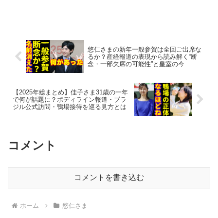
悠仁さまの新年一般参賀は全回ご出席な
るか？産経報道の表現から読み解く“断
念・一部欠席の可能性”と皇室の今
【2025年総まとめ】佳子さま31歳の一年
で何が話題に？ボディライン報道・ブラ
ジル公式訪問・鴨場接待を巡る見方とは
コメント
コメントを書き込む
ホーム
悠仁さま