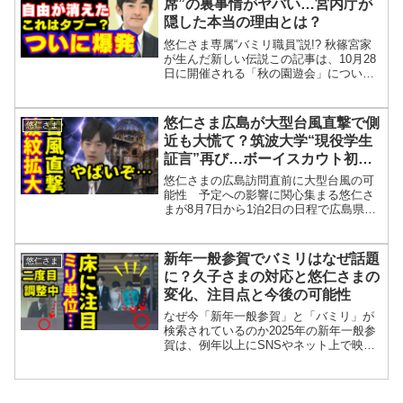
席”の裏事情がヤバい…宮内庁が
隠した本当の理由とは？
悠仁さま専属“バミリ職員”説!? 秋篠宮家
が生んだ新しい伝説この記事は、10月28
日に開催される「秋の園遊会」につい
て、招待者や皇族方の出席予定、特に悠
仁さまに関する話題を中心にまとめたも
のです。騎手の武豊さんや菊池桃子さん
悠仁さま広島が大型台風直撃で側
悠仁さま
夫妻など著名人の...
近も大慌て？筑波大学“現役学生
証言”再び…ボーイスカウト初の
お言葉と愛子さま伊勢神宮との注
悠仁さまの広島訪問直前に大型台風の可
目度比較はどうなる
能性 予定への影響に関心集まる悠仁さ
まが8月7日から1泊2日の日程で広島県を
訪問される予定となっています。今回の
訪問では、広島市の原爆死没者慰霊碑へ
の供花・拝礼、本川小学校平和資料館の
新年一般参賀でバミリはなぜ話題
悠仁さま
視察、そして日本スカ...
に？久子さまの対応と悠仁さまの
変化、注目点と今後の可能性
なぜ今「新年一般参賀」と「バミリ」が
検索されているのか2025年の新年一般参
賀は、例年以上にSNSやネット上で映
像・写真が拡散され、「何があったの
か」「なぜここまで話題になっているの
か」と検索する人が急増しています。特
に注目されているのが、...