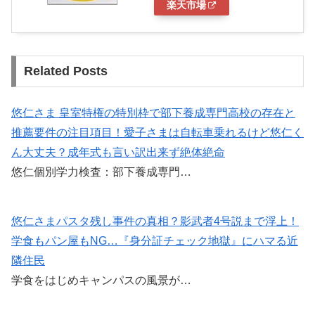
楽天市場
Related Posts
悠仁さま 皇室特権の特別枠で部下養成専門高校の存在と
推薦要件の注目項目！愛子さまは自転車乗れるけど悠仁く
ん大丈夫？成年式も言い訳出来ず絶体絶命
悠仁個別学力検査：部下養成専門…
悠仁さまパスタ残し事件の真相？影武者4号説まで浮上！
学食もパン屋もNG…『身分証チェック地獄』にハマる近
隣住民
学食をはじめキャンパスの風景が…