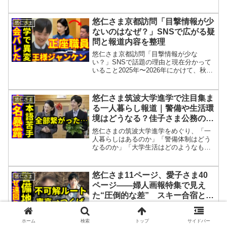
と公務への姿勢、メディア報道で取り上
げられた同級生証言やエピソードを中心
に構成されています。NHKやバンキシャ
悠仁さま京都訪問「目撃情報が少
悠仁さま
での報道内容に対す...
ないのはなぜ？」SNSで広がる疑
問と報道内容を整理
悠仁さま京都訪問「目撃情報が少な
い？」SNSで話題の理由と現在分かって
いること2025年〜2026年にかけて、秋篠
宮家の長男・悠仁さまの京都訪問をめぐ
り、SNSやネット掲示板でさまざまな疑
問の声が広がっています。特に多く見ら
悠仁さま筑波大学進学で注目集ま
悠仁さま
れるのが次のよう...
る一人暮らし報道｜警備や生活環
境はどうなる？佳子さま公務の話
題も整理
悠仁さまの筑波大学進学をめぐり、「一
人暮らしはあるのか」「警備体制はどう
なるのか」「大学生活はどのようなもの
になるのか」といった点に注目が集まっ
ています。あわせて、佳子さまの公務に
関する話題も続いており、秋篠宮家への
悠仁さま11ページ、愛子さま40
悠仁さま
関心が改めて高まっている...
ページ――婦人画報特集で見え
た“圧倒的な差” スキー合宿と筑
波大学問題、警備負担にも再び注
2025年発売の『婦人画報』7月号に掲載
目集まる
された皇室特集が、大きな話題となって
ホーム
検索
トップ
サイドバー
いる。注目されたのは、愛子さまと悠仁