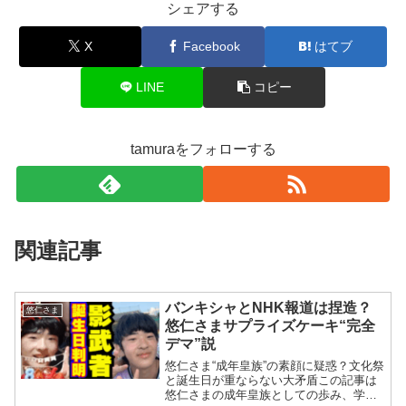
シェアする
X
Facebook
はてブ
LINE
コピー
tamuraをフォローする
関連記事
バンキシャとNHK報道は捏造？
悠仁さま
悠仁さまサプライズケーキ“完全
デマ”説
悠仁さま“成年皇族”の素顔に疑惑？文化祭
と誕生日が重ならない大矛盾この記事は
悠仁さまの成年皇族としての歩み、学業