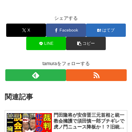
シェアする
X
Facebook
はてブ
LINE
コピー
tamuraをフォローする
関連記事
門田隆将が安倍晋三元首相と統一
国内政治
教会擁護で須田慎一郎ブチギレで
虎ノ門ニュース降板か！？旧統一