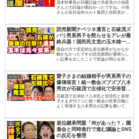
教会の脱会屋損害賠償訴訟がヤバ
茂木幹事長が日曜討論で共産党の小池晃
イ！創価学会が靖国神社に提灯献
さんとの討論が面白かったですね。小池
さんが反社会的カルト集団と自民党が何
灯事件！小室圭は眞子さんと別れ
で深い関係を持ってきたのかと述べると
たかった説
茂木幹事長が自民党と統一教会は関係な
いけども個人的に接点があったからこれ
読売新聞ナベツネ遺言と石破茂ズ
皇位継承
を断っていくのが必要と答...
バリ男系男子を黙らせるアレが最
終兵器！国民民主党の玉木雄一郎
が山尾志桜里を推薦した本当の理
国会の方で安定的な皇位継承がなかなか
由！
動かなかったですが読売新聞が素晴らし
い記事を出したことで世論が関心を持ち
始めましたね。しかも読売新聞は立て続
けに皇室の話題をどんどん記事にしてい
ますね。読売新聞は4月17日の朝刊でも歴
愛子さまの結婚相手が男系男子の
国内政治
史学者で京都産業大学...
爆弾発言！統一教会ズブズブ八木
秀次が石破茂で左傾化で安倍晋三
を絶賛ブーメランで爆笑？旧宮家
石破茂で左傾化？八木氏と安倍氏と美智
の養子縁組は不可能
子さま夕刊フジに統一教会の世界日報に
よく登場する八木秀次が記事を書いてい
ましたね。3年前の春に安倍晋三元首相は
自民党の左傾化に不安を抱いていたとい
うことですね。安倍氏が首相の座を退く
皇位継承問題「何があった？」園
国会
と自民党内に「選択的夫...
遊会と同時進行で進む議論とSNS
の反応を整理