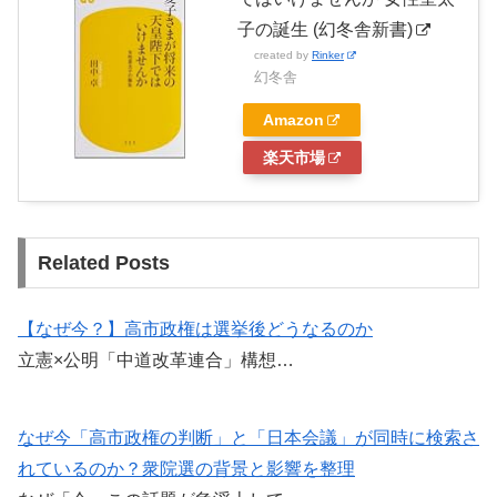
子の誕生 (幻冬舎新書)
created by
Rinker
幻冬舎
Amazon
楽天市場
Related Posts
【なぜ今？】高市政権は選挙後どうなるのか
立憲×公明「中道改革連合」構想…
なぜ今「高市政権の判断」と「日本会議」が同時に検索さ
れているのか？衆院選の背景と影響を整理