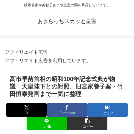
秋篠宮家や美智子さまや皇室の闇を暴露しています。
あきらっちスカッと皇室
アフィリエイト広告
アフィリエイト広告を利用しています。
高市早苗首相の昭和100年記念式典が物
議 天皇陛下との対照、旧宮家養子案・竹
田恒泰発言まで一気に整理
X
Facebook
はてブ
LINE
コピー