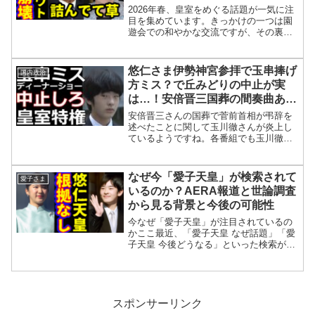
2026年春、皇室をめぐる話題が一気に注
目を集めています。きっかけの一つは園
遊会での和やかな交流ですが、その裏で
皇位継承に関わる制度議論が再び動き出
したことが大きな関心を呼んでいます。
本記事では、👉「何が起きたのか」👉
悠仁さま伊勢神宮参拝で玉串捧げ
国内政治
「なぜ話題なのか」👉「...
方ミス？で丘みどりの中止が実
は…！安倍晋三国葬の間奏曲あり
えない！広告塔のワールドメイト
安倍晋三さんの国葬で菅前首相が弔辞を
意外な実態
述べたことに関して玉川徹さんが炎上し
ているようですね。各番組でも玉川徹の
発言は許せないということでいろいろと
批判が出ているようですね。それで橋下
徹さんもあの弔辞はまさに菅さんの人間
なぜ今「愛子天皇」が検索されて
愛子さま
性というものがそのまま出...
いるのか？AERA報道と世論調査
から見る背景と今後の可能性
今なぜ「愛子天皇」が注目されているの
かここ最近、「愛子天皇 なぜ話題」「愛
子天皇 今後どうなる」といった検索が急
増しています。背景には、AERAによる
特集記事や、女性天皇をめぐる世論調査
結果の相次ぐ公表、さらに愛子さまの公
務が本格化したこと...
スポンサーリンク