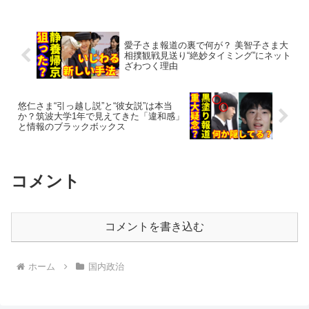
愛子さま報道の裏で何が？ 美智子さま大
相撲観戦見送り“絶妙タイミング”にネット
ざわつく理由
悠仁さま“引っ越し説”と“彼女説”は本当
か？筑波大学1年で見えてきた「違和感」
と情報のブラックボックス
コメント
コメントを書き込む
ホーム
国内政治