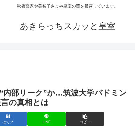
秋篠宮家や美智子さまや皇室の闇を暴露しています。
あきらっちスカッと皇室
“内部リーク”か…筑波大学バドミン
証言の真相とは
はてブ
LINE
コピー