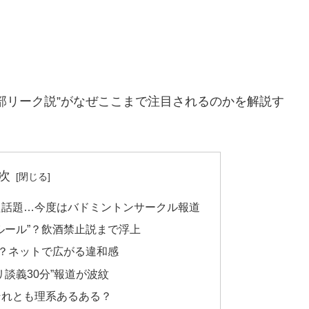
部リーク説”がなぜここまで注目されるのかを解説す
次
た話題…今度はバドミントンサークル報道
ルール”？飲酒禁止説まで浮上
る？ネットで広がる違和感
談義30分”報道が波紋
それとも理系あるある？