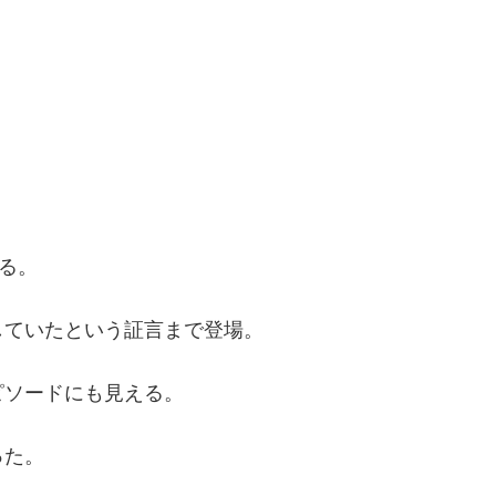
る。
していたという証言まで登場。
ピソードにも見える。
った。