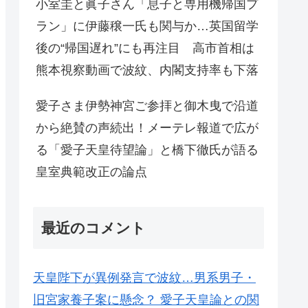
小室圭と眞子さん「息子と専用機帰国プ
ラン」に伊藤穣一氏も関与か…英国留学
後の“帰国遅れ”にも再注目 高市首相は
熊本視察動画で波紋、内閣支持率も下落
愛子さま伊勢神宮ご参拝と御木曳で沿道
から絶賛の声続出！メーテレ報道で広が
る「愛子天皇待望論」と橋下徹氏が語る
皇室典範改正の論点
最近のコメント
天皇陛下が異例発言で波紋…男系男子・
旧宮家養子案に懸念？ 愛子天皇論との関