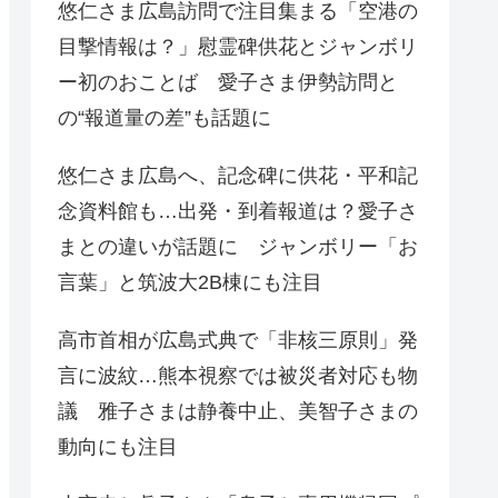
悠仁さま広島訪問で注目集まる「空港の
目撃情報は？」慰霊碑供花とジャンボリ
ー初のおことば 愛子さま伊勢訪問と
の“報道量の差”も話題に
悠仁さま広島へ、記念碑に供花・平和記
念資料館も…出発・到着報道は？愛子さ
まとの違いが話題に ジャンボリー「お
言葉」と筑波大2B棟にも注目
高市首相が広島式典で「非核三原則」発
言に波紋…熊本視察では被災者対応も物
議 雅子さまは静養中止、美智子さまの
動向にも注目