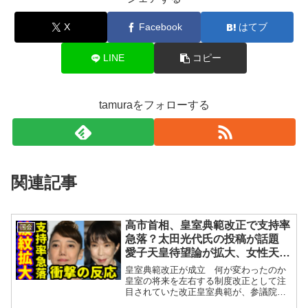
X
Facebook
はてブ
LINE
コピー
tamuraをフォローする
関連記事
高市首相、皇室典範改正で支持率
国会
急落？太田光代氏の投稿が話題
愛子天皇待望論が拡大、女性天
皇・女系天皇を巡る議論は新局面
皇室典範改正が成立 何が変わったのか
へ
皇室の将来を左右する制度改正として注
目されていた改正皇室典範が、参議院本
会議で可決・成立しました。今回の改正