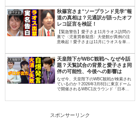
話題となり、特に箱嶋明美さんについて
ネット上の「事実」と「噂」が混在して
秋篠宮さま“ソープランド見学”報
愛子さま
語られている。公式に確...
道の真相は？元通訳が語ったオフ
レコ証言を検証！
【緊急警告】愛子さま11月ラオス訪問の
裏で〈児童買春疑惑〉大使館が異例の注
意喚起！愛子さまは11月にラオスを単独
公式訪問予定だが、同国では児童買春な
ど深刻な人権問題が取り沙汰され、日本
大使館も注意喚起を行っている。記事は
天皇陛下がWBC観戦へ なぜ今話
天皇陛下
ラオスの現状をタイの...
題？天覧試合の背景と愛子さま同
伴の可能性、今後への影響は
なぜ今、天皇陛下のWBC観戦が検索され
ているのか？2026年3月8日に東京ドーム
で開催されるWBC1次ラウンド「日本対
オーストラリア戦」を天皇陛下が観戦さ
れることが発表されました。今回の観戦
は“天覧試合”となる見込みで、SNSやネ
ット上では...
スポンサーリンク