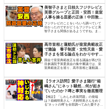
では、* 女性皇族が結婚後も皇族の身分
を維持できる制度* 旧宮家の男系男子を
美智子さまと日枝久フジテレビと
統一教会
養子として皇室に迎え...
芙蓉グループと正田・安西！皇室
人事を操る皿婆の正体！中田敦彦
と長谷川豊が語る闇、秋篠宮家が
フジテレビのことをいろいろ調べていて
継承か宮内庁ホームページどう変
分かったのですがどうもフジテレビと美
智子さまも関係があるようですね。まず
わる？
秋篠宮家はフジサンケイグループの公務
が多いわけですね。それでフジサンケイ
グループの公務としてはまず地球環境大
高市首相と蓮舫氏が皇室典範改正
国会
賞や産経児童出版文化賞や...
で激論 養子制度・女性天皇・愛
子さまを巡る論点をわかりやすく
解説
国会で皇室典範改正を巡る議論が再び注
目参議院予算委員会の集中審議では、皇
室典範改正を巡り、高市首相と蓮舫議員
が皇位継承制度について議論を交わしま
した。今回の質疑では、旧宮家の皇籍復
帰養子制度女性天皇愛子内親王への皇位
【ラオス訪問】愛子さま随行“箱
愛子さま
継承国民世論など、皇位継...
嶋さん”にネット騒然…何が起き
ていたのか？噂と事実を徹底整理
【検証】「しわしわ衣装問題」の発端
は？箱嶋明美さん・犬飼明美さんをめぐ
る“ネットの噂”を全部調べてみた愛子さま
のラオス訪問に際して随行職員の行動が