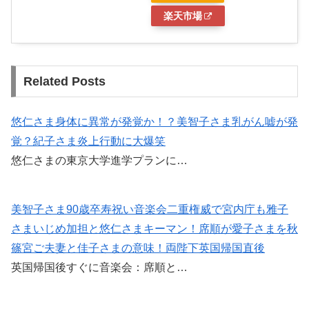
楽天市場
Related Posts
悠仁さま身体に異常が発覚か！？美智子さま乳がん嘘が発
覚？紀子さま炎上行動に大爆笑
悠仁さまの東京大学進学プランに…
美智子さま90歳卒寿祝い音楽会二重権威で宮内庁も雅子
さまいじめ加担と悠仁さまキーマン！席順が愛子さまを秋
篠宮ご夫妻と佳子さまの意味！両陛下英国帰国直後
英国帰国後すぐに音楽会：席順と…