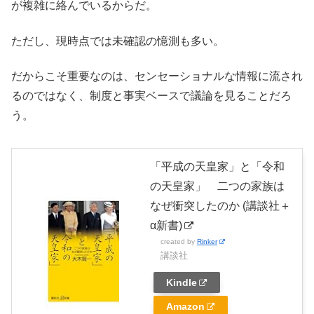
が複雑に絡んでいるからだ。
ただし、現時点では未確認の憶測も多い。
だからこそ重要なのは、センセーショナルな情報に流され
るのではなく、制度と事実ベースで議論を見ることだろ
う。
「平成の天皇家」と「令和
の天皇家」 二つの家族は
なぜ衝突したのか (講談社＋
α新書)
created by
Rinker
講談社
Kindle
Amazon