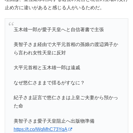
止め方に違いがあると感じる人がいるためだ。
玉木雄一郎が愛子天皇へと自信著書で主張
美智子さま経由で大平元首相の孫娘の渡辺満子か
ら言われ女性天皇に反対
大平元首相と玉木雄一郎は遠戚
なぜ悠仁さままで揺るがすなに？
紀子さま証言で悠仁さまは上皇ご夫妻から預かっ
た命
美智子さま愛子天皇阻止へ出版物準備
https://t.co/WqMhC73YqA