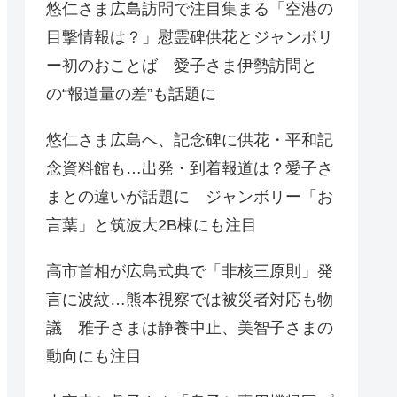
悠仁さま広島訪問で注目集まる「空港の
目撃情報は？」慰霊碑供花とジャンボリ
ー初のおことば 愛子さま伊勢訪問と
の“報道量の差”も話題に
悠仁さま広島へ、記念碑に供花・平和記
念資料館も…出発・到着報道は？愛子さ
まとの違いが話題に ジャンボリー「お
言葉」と筑波大2B棟にも注目
高市首相が広島式典で「非核三原則」発
言に波紋…熊本視察では被災者対応も物
議 雅子さまは静養中止、美智子さまの
動向にも注目