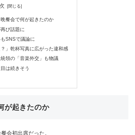
次
中晩餐会で何が起きたのか
が再び話題に
もSNSで議論に
た？」乾杯写真に広がった違和感
大統領の「音楽外交」も物議
注目は続きそう
何が起きたのか
晩餐会初出席だった。