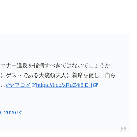
のマナー違反を指摘すべきではないでしょうか。
前にゲストである大統領夫人に着席を促し、自ら
違…
#ヤフコメ
https://t.co/xRuZ4i8iEH
, 2026