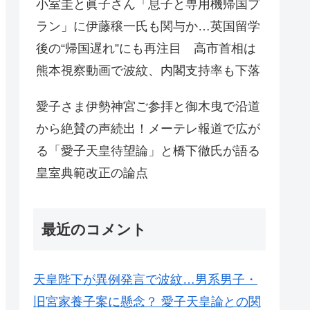
小室圭と眞子さん「息子と専用機帰国プ
ラン」に伊藤穣一氏も関与か…英国留学
後の“帰国遅れ”にも再注目 高市首相は
熊本視察動画で波紋、内閣支持率も下落
愛子さま伊勢神宮ご参拝と御木曳で沿道
から絶賛の声続出！メーテレ報道で広が
る「愛子天皇待望論」と橋下徹氏が語る
皇室典範改正の論点
最近のコメント
天皇陛下が異例発言で波紋…男系男子・
旧宮家養子案に懸念？ 愛子天皇論との関