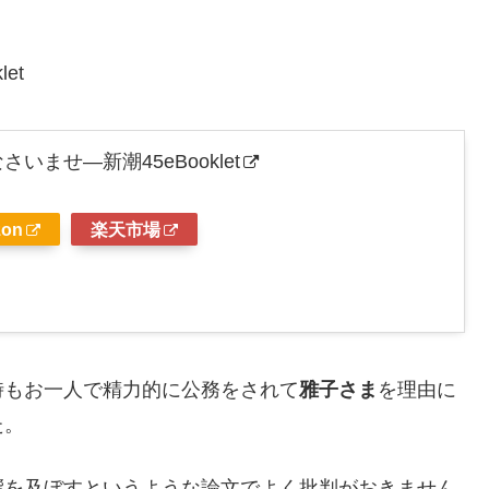
et
ませ―新潮45eBooklet
on
楽天市場
時もお一人で精力的に公務をされて
雅子さま
を理由に
た。
響を及ぼすというような論文でよく批判がおきません