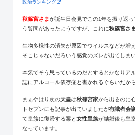
政治ランキング
秋篠宮さま
が誕生日会見でこの1年を振り返
う質問があったようですが、これに
秋篠宮さ
生物多様性の消失が原因でウイルスなどが増
そこじゃないだろいう感覚のズレが出てしま
本気でそう思っているのだとするとかなりア
誌にアルコール依存症と書かれるぐらいだか
まぁやはり次の
天皇
は
秋篠宮家
から出るのに心
トセブンにも記事が出ていましたが
有識者会
て皇族に復帰する案と
女性皇族
が結婚後も皇
なっています。