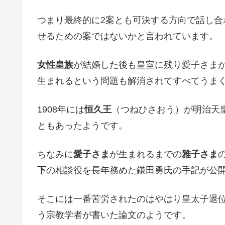
つまり最終的に2案とも可決する方向で話し合
せるための案ではないかと言われています。
女性皇族
が結婚した後も皇室に残り愛子さま
生まれるという問題も解消されてすべてうま
1908年には
恒久王
（つねひさおう）が明治天
ともあったようです。
ちなみに
愛子さま
が生まれるまでの
雅子さま
下
の相談役を長年務めた鎌田勇氏の手記が公
そこには一番苦労されたのはやはり皇太子退
う宗教学者が書いた論文のようです。