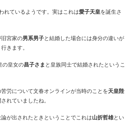
われているようです。実はこれは
愛子天皇
を誕生さ
が旧宮家の
男系男子
と結婚した場合には身分の違いが
く行きます。
皇の皇女の
昌子さま
と皇族同士で結婚されたというこ
の苦労について文春オンラインが当時のことを
天皇陛
開されていましたね。
位論が出されたときということでこれは
山折哲雄
とい