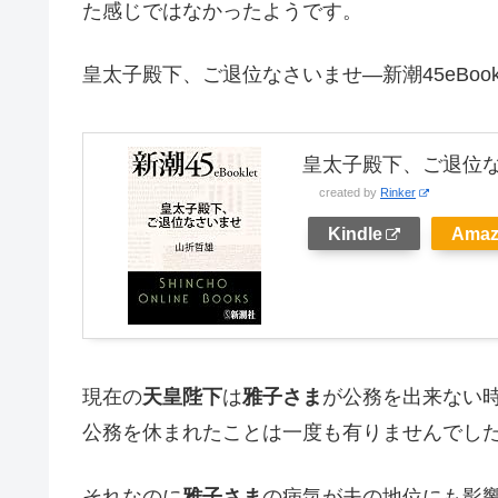
た感じではなかったようです。
皇太子殿下、ご退位なさいませ―新潮45eBookl
皇太子殿下、ご退位なさい
created by
Rinker
Kindle
Amaz
現在の
天皇陛下
は
雅子さま
が公務を出来ない
公務を休まれたことは一度も有りませんでし
それなのに
雅子さま
の病気が夫の地位にも影