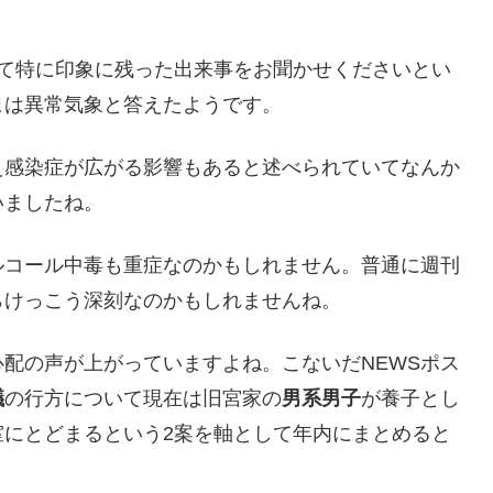
って特に印象に残った出来事をお聞かせくださいとい
ま
は異常気象と答えたようです。
え感染症が広がる影響もあると述べられていてなんか
いましたね。
ルコール中毒も重症なのかもしれません。普通に週刊
らけっこう深刻なのかもしれませんね。
配の声が上がっていますよね。こないだNEWSポス
議
の行方について現在は旧宮家の
男系男子
が養子とし
室にとどまるという2案を軸として年内にまとめると