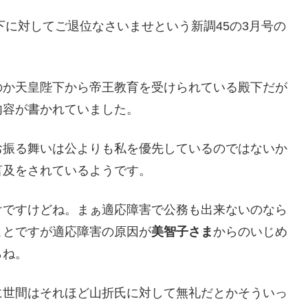
下に対してご退位なさいませという新調45の3月号の
のか天皇陛下から帝王教育を受けられている殿下だが
内容が書かれていました。
お振る舞いは公よりも私を優先しているのではないか
言及をされているようです。
けですけどね。まぁ適応障害で公務も出来ないのなら
ことですが適応障害の原因が
美智子さま
からのいじめ
らね。
に世間はそれほど山折氏に対して無礼だとかそういっ