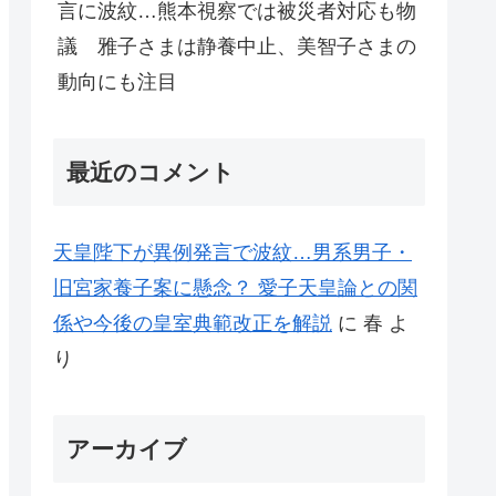
言に波紋…熊本視察では被災者対応も物
議 雅子さまは静養中止、美智子さまの
動向にも注目
最近のコメント
天皇陛下が異例発言で波紋…男系男子・
旧宮家養子案に懸念？ 愛子天皇論との関
係や今後の皇室典範改正を解説
に
春
よ
り
アーカイブ