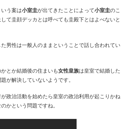
という案は
小室圭
が出てきたことによって
小室圭
のこ
上して圭顔デッカとは呼べても圭殿下とはよべないと
した男性は一般人のままということで話し合われてい
のかとか結婚後の住まいも
女性皇族
は皇室で結婚した
問題が解決していないようです。
者が政治活動を始めたら皇室の政治利用が起こりかね
なのかという問題ですね。