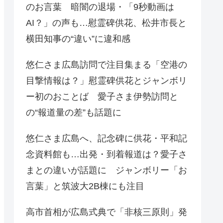
のお言葉 暗闇の退場・「9秒動画は
AI？」の声も…慰霊碑供花、松井市長と
横田知事の“違い”に違和感
悠仁さま広島訪問で注目集まる「空港の
目撃情報は？」慰霊碑供花とジャンボリ
ー初のおことば 愛子さま伊勢訪問と
の“報道量の差”も話題に
悠仁さま広島へ、記念碑に供花・平和記
念資料館も…出発・到着報道は？愛子さ
まとの違いが話題に ジャンボリー「お
言葉」と筑波大2B棟にも注目
高市首相が広島式典で「非核三原則」発