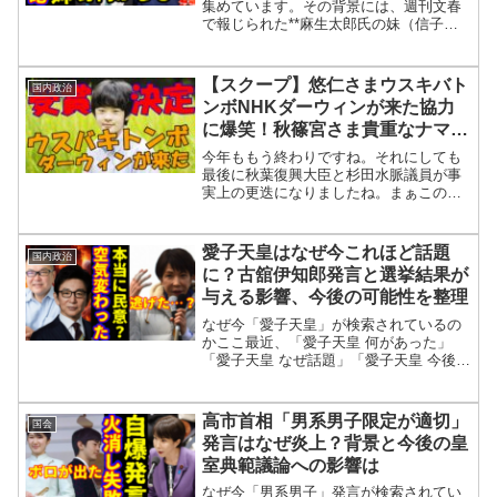
警告でどうなる？
集めています。その背景には、週刊文春
で報じられた**麻生太郎氏の妹（信子さ
まの姉）の発言**や、プレジデントオン
ラインで皇室研究家・高森明勅氏が示し
た見解が大きく影響しています。今回成
【スクープ】悠仁さまウスキバト
国内政治
立した改正では、**...
ンボNHKダーウィンが来た協力
に爆笑！秋篠宮さま貴重なナマズ
食べたことを暴露
今年ももう終わりですね。それにしても
最後に秋葉復興大臣と杉田水脈議員が事
実上の更迭になりましたね。まぁこの年
末の時期は報道もいろいろと忙しいから
あまり二人に時間を使えませんからね。
だから年初よりも年末のギリギリのタイ
愛子天皇はなぜ今これほど話題
国内政治
ミングで辞任させたんでし...
に？古舘伊知郎発言と選挙結果が
与える影響、今後の可能性を整理
なぜ今「愛子天皇」が検索されているの
かここ最近、「愛子天皇 何があった」
「愛子天皇 なぜ話題」「愛子天皇 今後ど
うなる」といった検索が目立つようにな
っています。背景にあるのは、著名人に
よる女系天皇・女性天皇への言及選択的
高市首相「男系男子限定が適切」
国会
夫婦別姓をめぐる議論...
発言はなぜ炎上？背景と今後の皇
室典範議論への影響は
なぜ今「男系男子」発言が検索されてい