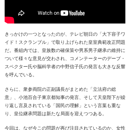
きっかけの一つとなったのが、テレビ朝日の「大下容子ワ
イド！スクランブル」で取り上げられた皇室典範改正問題
だ。番組内では、皇族数の確保策や男系男子継承の維持に
ついて様々な意見が交わされ、コメンテーターのデーブ・
スペクター氏や脳科学者の中野信子氏の発言も大きな反響
を呼んでいる。
さらに、衆参両院の正副議長がまとめた「立法府の総
意」、小池百合子東京都知事の発言、そして天皇陛下が繰
り返し言及されている「国民の理解」という言葉も重な
り、皇位継承問題は新たな局面を迎えつつある。
今回は、なぜ今この問題が再び注目されているのか、女性