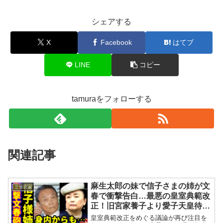
シェアする
X
Facebook
はてブ
LINE
コピー
tamuraをフォローする
関連記事
麻生太郎の妹で信子さまの姉が文
三笠宮家
春で衝撃告白…最悪の皇室典範改
正！旧宮家養子より愛子天皇待望
論が加速…彬子さま養親に専門家
皇室典範改正をめぐる議論が再び注目を