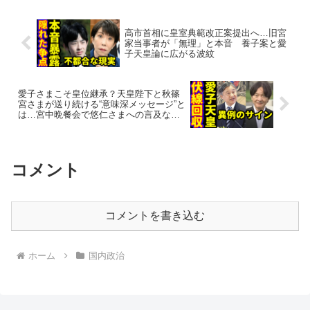
高市首相に皇室典範改正案提出へ…旧宮
家当事者が「無理」と本音 養子案と愛
子天皇論に広がる波紋
愛子さまこそ皇位継承？天皇陛下と秋篠
宮さまが送り続ける“意味深メッセージ”と
は…宮中晩餐会で悠仁さまへの言及なし
が波紋
コメント
コメントを書き込む
ホーム
国内政治