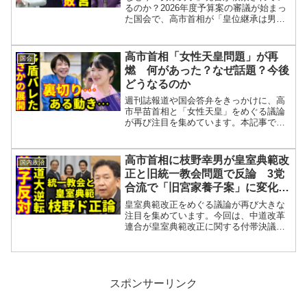
るのか？2026年度予算案の審議が始まっ
た国会で、高市首相が「皇位継承は男系
男子に限るのが適切」と発言したことが
波紋を広げています。SNSでは「今、何
の議論をしているの？」「なぜこのタイ
高市首相「女性天皇問題」が再
国会
ミングで男系男子？...
燃 何があった？なぜ話題？今後
どうなるのか
週刊誌報道や国会答弁をきっかけに、高
市早苗首相と「女性天皇」をめぐる議論
が再び注目を集めています。本記事で
は、何が起きたのか／なぜ話題なのか／
今後の焦点を整理します。■ 何が起きた
のか要約：女性天皇を巡る発言と方針が
高市首相に枝野幸男が皇室典範改
国内政治
再び争点に週刊誌で「女性...
正と旧統一教会問題で反論 3党
合流で「旧宮家養子案」に変化は
あるのか
皇室典範改正をめぐる議論が再び大きな
注目を集めています。今回は、中道改革
連合が皇室典範改正に関する付帯決議案
の修正を求める方向性を確認したことに
加え、官房長官経験者でもある枝野幸男
氏が公開した動画で、旧統一教会問題と
皇室典範改正の関係につい...
スポンサーリンク