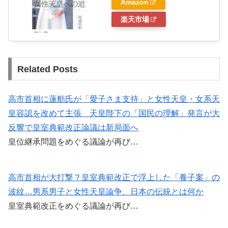
Amazon
楽天市場
Related Posts
高市首相に蓮舫氏が「愛子さま支持」と女性天皇・女系天
皇容認を改めて主張 天皇陛下の「国民の理解」発言が大
反響で皇室典範改正論議は新局面へ
皇位継承問題をめぐる議論が再び…
高市首相が大打撃？皇室典範改正で浮上した「養子案」の
波紋…男系男子と女性天皇論争、日本の伝統とは何か
皇室典範改正をめぐる議論が再び…