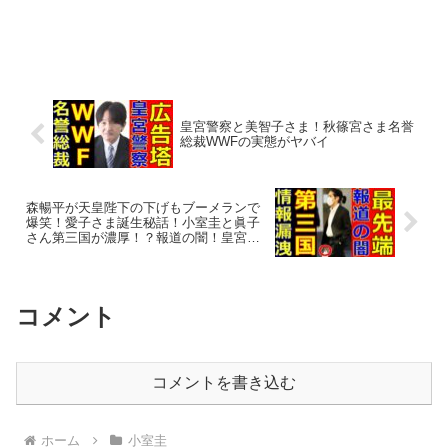
皇宮警察と美智子さま！秋篠宮さま名誉
総裁WWFの実態がヤバイ
森暢平が天皇陛下の下げもブーメランで
爆笑！愛子さま誕生秘話！小室圭と眞子
さん第三国が濃厚！？報道の闇！皇宮警
察の情報漏洩！
コメント
コメントを書き込む
ホーム
小室圭