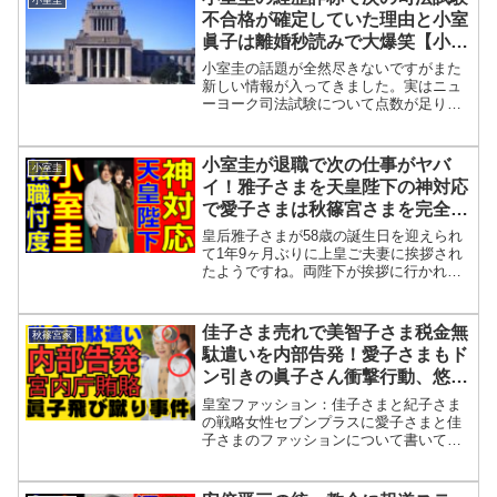
不合格が確定していた理由と小室
眞子は離婚秒読みで大爆笑【小室
佳代・秋篠宮さま・川嶋辰彦】
小室圭の話題が全然尽きないですがまた
新しい情報が入ってきました。実はニュ
ーヨーク司法試験について点数が足りな
くて不合格になったんだと思っている人
が多いと思います。まぁ小室圭の場合は
それもあるでしょう。ただ実は通常の筆
小室圭が退職で次の仕事がヤバ
小室圭
記試験意外に性格と適性と...
イ！雅子さまを天皇陛下の神対応
で愛子さまは秋篠宮さまを完全
に…【眞子さん・美智子さま・ゲ
皇后雅子さまが58歳の誕生日を迎えられ
ーリー森脇】
て1年9ヶ月ぶりに上皇ご夫妻に挨拶され
たようですね。両陛下が挨拶に行かれた
ようです。そんなに会われていなかった
んですね。なんか月に1回ぐらい会われて
いてもおかしくないイメージですがコロ
佳子さま売れで美智子さま税金無
秋篠宮家
ナとかいろいろある...
駄遣いを内部告発！愛子さまもド
ン引きの眞子さん衝撃行動、悠仁
さまの報道統制で国民の敬愛どう
皇室ファッション：佳子さまと紀子さま
なる？
の戦略女性セブンプラスに愛子さまと佳
子さまのファッションについて書いてい
ましたね。11月5日に天皇皇后両陛下は今
年度の文化勲章受章者と文化功労者を招
き、宮中茶会を開催したわけですね。飲