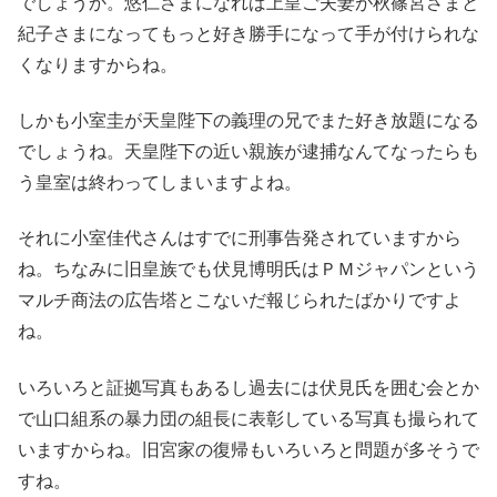
でしょうか。悠仁さまになれば上皇ご夫妻が秋篠宮さまと
紀子さまになってもっと好き勝手になって手が付けられな
くなりますからね。
しかも小室圭が天皇陛下の義理の兄でまた好き放題になる
でしょうね。天皇陛下の近い親族が逮捕なんてなったらも
う皇室は終わってしまいますよね。
それに小室佳代さんはすでに刑事告発されていますから
ね。ちなみに旧皇族でも伏見博明氏はＰＭジャパンという
マルチ商法の広告塔とこないだ報じられたばかりですよ
ね。
いろいろと証拠写真もあるし過去には伏見氏を囲む会とか
で山口組系の暴力団の組長に表彰している写真も撮られて
いますからね。旧宮家の復帰もいろいろと問題が多そうで
すね。