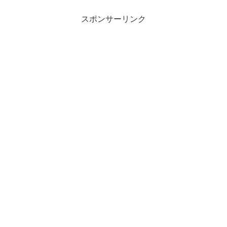
ギリスの街並みの動画をアップしている
人もいましたが日本の皇室...
スポンサーリンク