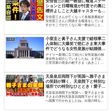
安倍晋三の統一教会に報道ステー
国内政治
食を伴う茶会は、新型...
ションと日曜報道が忖度その裏に
櫻井よしこと大越キャスターも！
竹田恒泰が皇位継承で女系天皇容
安倍晋三さんが亡くなって各報道番組が
認の条件を田原総一朗に暴露！
安倍晋三さんに関係する報道をしていま
すがそこでかたくなに統一教会のことを
報道しない番組がありますね。ここはか
なり怪しいですね。その番組の一つが日
曜報道ですね。こちらはこないだ櫻井よ
小室圭と眞子さん支援で総領事二
小室圭
しこさんが出演していまし...
人体制に大爆笑で悠仁さま東大事
件でどうなる女性皇族が結婚後も
皇室で愛子天皇が！
デイリー新潮に立て続けに女性皇族の独
身女性を紹介していましたね。まずは、
三笠宮家の長女の彬子さま（あきこ）で
すね。現在40歳になられたようです。未
婚の皇族女子の中では最年長のようで
す。現在は日本文化を伝える活動に携わ
天皇皇后両陛下が英国へ雅子さま
天皇陛下
られているようです。イギ...
の笑顔が輝く、天皇陛下と特別な
場所での特別なひととき！愛子さ
まと佳子さま序列が変わる？森暢
天皇皇后両陛下が英国へ：愛子さまと佳
平の発見、養子案に異議あり
子さまの序列天皇皇后両陛下がイギリス
へ国賓で行かれましたね。出発の時も空
港で挨拶していましたが雅子さまも笑顔
で体調もよさそうで良かったですね。イ