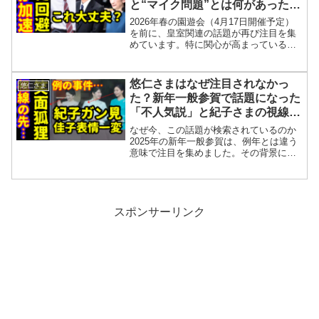
と“マイク問題”とは何があったの
か
2026年春の園遊会（4月17日開催予定）
を前に、皇室関連の話題が再び注目を集
めています。特に関心が高まっているの
が、愛子さまのご成長と振る舞いの変
化、そして悠仁さまが出席するのかどう
かという点です。さらに、報道の裏側で
悠仁さまはなぜ注目されなかっ
悠仁さま
は“マイク問題”と呼...
た？新年一般参賀で話題になった
「不人気説」と紀子さまの視線が
向いていた先とは
なぜ今、この話題が検索されているのか
2025年の新年一般参賀は、例年とは違う
意味で注目を集めました。その背景にあ
るのが、悠仁さまの初出席と、週刊誌や
SNSで取り上げられた「参賀者の偏り」
「現場の違和感」「視線の先に何があっ
たのか」といった点...
スポンサーリンク