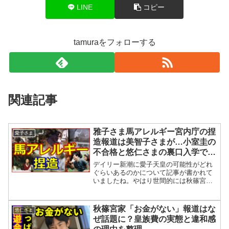
LINE
コピー
tamuraをフォローする
関連記事
雅子さま馬アレルギー宮内庁の捏
愛子さま
造報道は美智子さまが…小室圭の
不合格と悠仁さまの裏口入学で愛
子さまが天皇陛下になる可能性は
デイリー新潮に愛子天皇の可能性がどれ
【眞子さん・小室佳代】
ぐらいあるのかについて記事が書かれて
いましたね。やはり世間的には秋篠宮家
の不信感が高まって愛子天皇待望論が浮
上してきているようです。現在の有識者
会議では現行の皇位継承順位を変更しな
秋篠宮家「お金がない」報道はな
悠仁さま
いとう前提で議論が進めら...
ぜ話題に？皇族費の実態と違和感