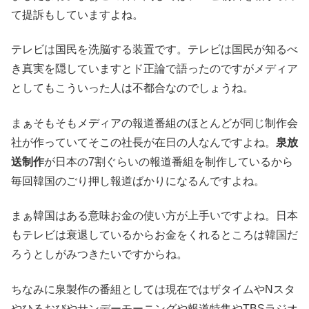
て提訴もしていますよね。
テレビは国民を洗脳する装置です。テレビは国民が知るべ
き真実を隠していますとド正論で語ったのですがメディア
としてもこういった人は不都合なのでしょうね。
まぁそもそもメディアの報道番組のほとんどが同じ制作会
社が作っていてそこの社長が在日の人なんですよね。
泉放
送制作
が日本の7割ぐらいの報道番組を制作しているから
毎回韓国のごり押し報道ばかりになるんですよね。
まぁ韓国はある意味お金の使い方が上手いですよね。日本
もテレビは衰退しているからお金をくれるところは韓国だ
ろうとしがみつきたいですからね。
ちなみに泉製作の番組としては現在ではザタイムやNスタ
やひるおびやサンデーモーニングや報道特集やTBSラジオ