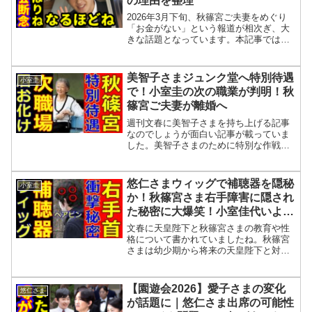
の理由を整理
2026年3月下旬、秋篠宮ご夫妻をめぐり
「お金がない」という報道が相次ぎ、大
きな話題となっています。本記事では、
何が起きたのかなぜここまで注目された
のかSNSで指摘されている違和感を整理
し、今後の見通しまで解説します。秋篠
美智子さまジュンク堂へ特別待遇
小室圭
宮家「お金がない」...
で！小室圭の次の職業が判明！秋
篠宮ご夫妻が離婚へ
週刊文春に美智子さまを持ち上げる記事
なのでしょうが面白い記事が載っていま
した。美智子さまのために特別な作戦を
実行したという記事ですね。曽野綾子さ
んという作家さんでエッセイ集の百歳ま
でにしたいことという本にも書かれてい
悠仁さまウィッグで補聴器を隠秘
小室圭
るようですが美智子さまの...
か！秋篠宮さま右手障害に隠され
た秘密に大爆笑！小室佳代いよい
よで小室圭も強制帰国か！
文春に天皇陛下と秋篠宮さまの教育や性
格について書かれていましたね。秋篠宮
さまは幼少期から将来の天皇陛下と対抗
することによる混乱を避けるために天皇
を補佐する心掛けや振る舞いを求められ
て様です。幼少期からも個性や育ちの違
【園遊会2026】愛子さまの変化
悠仁さま
いがはっきりとされていた...
が話題に｜悠仁さま出席の可能性