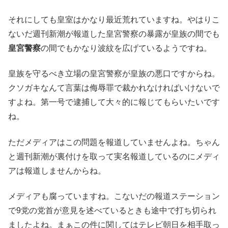
それにしても皇室はかなり最近荒れていますね。やはりこ
ないだ週刊新潮が報道した皇宮警察の暴露が皇族の間でも
皇宮警察
の間でもかなり波紋を広げているようですね。
皇族を守るべき立場の皇宮警察が皇族の悪口ですからね。
クソガキなんて言葉は侮辱罪で裁かれなければいけないで
すよね。第一号で逮捕して大々的に報じてもらいたいです
ね。
ただメディアはこの問題を報道していませんよね。ちゃん
と週刊新潮が裏付けを取って実名報道しているのにメディ
アは報道しませんからね。
メディアも腐っていますね。こないだの報道ステーション
で9党の党首が意見を述べているときも途中で打ち切られ
ましたよね。まぁこの件に関してはテレビ朝日を相手取っ