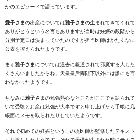
かのエピソードで語っています。
愛子さま
の出産については
雅子さま
の生まれてきてくれて
ありがとうという名言もありますが当時は妊娠の段階から
分別予定日は決まっていたのですが担当医師はかたくなに
公表を控えられたようです。
まぁ
雅子さま
については過去に報道されて邪魔する人もた
くさんいましたからね。天皇皇后両陛下以外には誰にも言
わなかったようです。
ちなみに
雅子さま
の勉強熱心なところがここでも語られて
いて受験とお産は勉強が大事ですと申し上げたら手帳に几
帳面にメモを取られたりしていたようです。
それで初めての妊娠というこの堤医師が監修したテキスト
もお渡ししたようです。それで子供が生まれた時にテキス