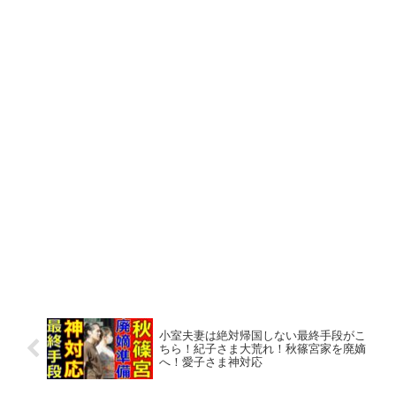
小室夫妻は絶対帰国しない最終手段がこ
ちら！紀子さま大荒れ！秋篠宮家を廃嫡
へ！愛子さま神対応