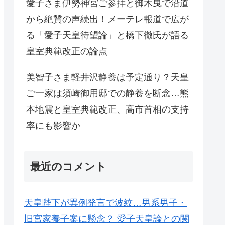
愛子さま伊勢神宮ご参拝と御木曳で沿道
から絶賛の声続出！メーテレ報道で広が
る「愛子天皇待望論」と橋下徹氏が語る
皇室典範改正の論点
美智子さま軽井沢静養は予定通り？天皇
ご一家は須崎御用邸での静養を断念…熊
本地震と皇室典範改正、高市首相の支持
率にも影響か
最近のコメント
天皇陛下が異例発言で波紋…男系男子・
旧宮家養子案に懸念？ 愛子天皇論との関