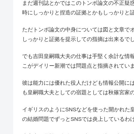
まだ週刊誌とかではこのトンボ論文の不正疑
時にしっかりと捏造の証拠とかもしっかりと
ただトンボ論文の中身については図と文章で
しっかりと証拠を提示しての指摘は出来るで
でも吉田皇嗣職大夫の仕事は手堅く余計な情
こがデイリー新潮では問題点と指摘されてい
彼は能力には優れた役人だけども情報公開に
も皇嗣職大夫としての宿題としては秋篠宮家
イギリスのようにSNSなどを使った開かれた
の結婚問題でずっとSNSでは炎上しているわ