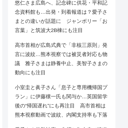
悠仁さま広島へ、記念碑に供花・平和記
念資料館も…出発・到着報道は？愛子さ
まとの違いが話題に ジャンボリー「お
言葉」と筑波大2B棟にも注目
高市首相が広島式典で「非核三原則」発
言に波紋…熊本視察では被災者対応も物
議 雅子さまは静養中止、美智子さまの
動向にも注目
小室圭と眞子さん「息子と専用機帰国プ
ラン」に伊藤穣一氏も関与か…英国留学
後の“帰国遅れ”にも再注目 高市首相は
熊本視察動画で波紋、内閣支持率も下落