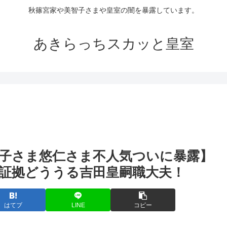
秋篠宮家や美智子さまや皇室の闇を暴露しています。
あきらっちスカッと皇室
子さま悠仁さま不人気ついに暴露】
証拠どううる吉田皇嗣職大夫！
はてブ
LINE
コピー