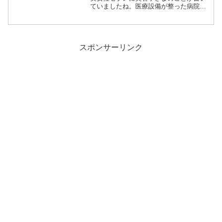
ていましたね。医療設備が整った病院で
はなくて自宅でリハビリに臨まれる決断
をされた美智子さまということですね。
これまで朝夕の散策や本の音読に新聞記
事の感想を上皇さまと伝え...
スポンサーリンク