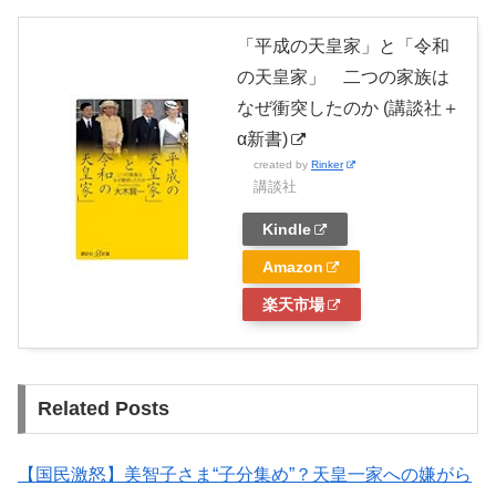
「平成の天皇家」と「令和
の天皇家」 二つの家族は
なぜ衝突したのか (講談社＋
α新書)
created by
Rinker
講談社
Kindle
Amazon
楽天市場
Related Posts
【国民激怒】美智子さま“子分集め”？天皇一家への嫌がら