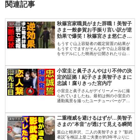
関連記事
秋篠宮家職員がまた辞職！美智子
国内政治
さま一般参賀お手振り言い訳が逆
効果で爆笑！秋篠宮さま悠仁さま
にも指摘！愛子さまの結婚相手で
もうすぐ山上容疑者の鑑定留置の結果が
皇位継承が変わる？
もうすぐでますがそんな中で山上容疑者
をモデルにした映画が公開されたり山上
容疑者の現在の心境とかも報道されて罪
を償って人のためになることを行いたい
と語っているようですね。そして事件に
小室圭と眞子さんやはり不仲の決
小室圭
ついてはやるべきことをや...
定的証拠！紀子さま美智子さまに
忠誠！腐りきった宮内庁
小室圭と眞子さんがデイリーメールに撮
られていましたね。最初は例の小室圭の
通勤風景を撮ったユーチューバーがアッ
プしていましたがそこからすぐにデイリ
ーメールがアップしていたからヤラセで
すね。ユーチューバーが先にアップした
二重権威を避けるはずが…美智子
美智子さま
時には本当に仲がいいのか...
さまの“本音”が透けて見える瞬間
葉山と軽井沢、二人の美智子さま？ “影武
者説”を検証上皇ご夫妻が約3年半ぶりに