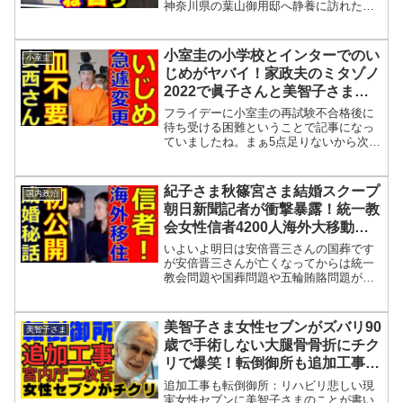
神奈川県の葉山御用邸へ静養に訪れたニ
ュースを中心に、過去の予定変更や入院
の経緯、美智子さまの言動や影武者説、
さらに眞子さんとの関係などを交えた記
小室圭の小学校とインターでのい
小室圭
事です。筆者は静養...
じめがヤバイ！家政夫のミタゾノ
2022で眞子さんと美智子さまに
大爆笑！栗原奈緒がホテル急遽変
フライデーに小室圭の再試験不合格後に
更
待ち受ける困難ということで記事になっ
ていましたね。まぁ5点足りないから次の
司法試験はいけるだろうという空気をだ
していますがそもそも弁護士がたくさん
いるＮＹでギリギリ受かった弁護士に仕
紀子さま秋篠宮さま結婚スクープ
国内政治
事はないですよね。とり...
朝日新聞記者が衝撃暴露！統一教
会女性信者4200人海外大移動！
太田光擁護の嘘！安倍晋三国葬と
いよいよ明日は安倍晋三さんの国葬です
五輪汚職の想定外
が安倍晋三さんが亡くなってからは統一
教会問題や国葬問題や五輪賄賂問題がど
んどん出てきていますね。五輪の賄賂問
題に関しては安倍さんが捕まらないよう
にするからと高橋容疑者が引き受けたん
美智子さま女性セブンがズバリ90
美智子さま
ですよね。高橋容疑者はそ...
歳で手術しない大腿骨骨折にチク
リで爆笑！転倒御所も追加工事リ
ハビリに疑問！愛子さまと悠仁さ
追加工事も転倒御所：リハビリ悲しい現
ま宮内庁の二枚舌情報戦略？
実女性セブンに美智子さまのことが書い