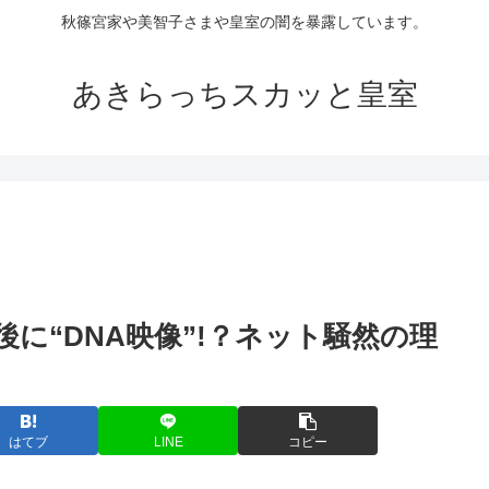
秋篠宮家や美智子さまや皇室の闇を暴露しています。
あきらっちスカッと皇室
に“DNA映像”!？ネット騒然の理
はてブ
LINE
コピー