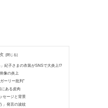
次
」紀子さまの衣装がSNSで大炎上!?
A映像の炎上
ガーリー批判”
裏にある皮肉
ッセージと背景
う」発言の波紋