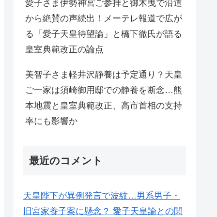
愛子さま伊勢神宮ご参拝と御木曳で沿道
から絶賛の声続出！メーテレ報道で広が
る「愛子天皇待望論」と橋下徹氏が語る
皇室典範改正の論点
美智子さま軽井沢静養は予定通り？天皇
ご一家は須崎御用邸での静養を断念…熊
本地震と皇室典範改正、高市首相の支持
率にも影響か
最近のコメント
天皇陛下が異例発言で波紋…男系男子・
旧宮家養子案に懸念？ 愛子天皇論との関