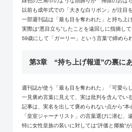
緑色の三角巾のような頭飾りが「掃除のおばち
以前も成年式での「大きな白リボン」が注目
一部週刊誌は「最も目を奪われた」と持ち上
実際は“悪目立ち”したことを遠回しに指摘し
59歳にして「ガーリー」という言葉で締めら
第3章 “持ち上げ報道”の裏に
週刊誌が使う「最も目を奪われた」「可愛ら
一見褒め言葉に見えて、実は批判を含んでい
記事は、実名を出して褒められない点から“本
「皇室ジャーナリスト」の言葉選びに潜む、
特に女性皇族の装いに対しては“評価と揶揄”