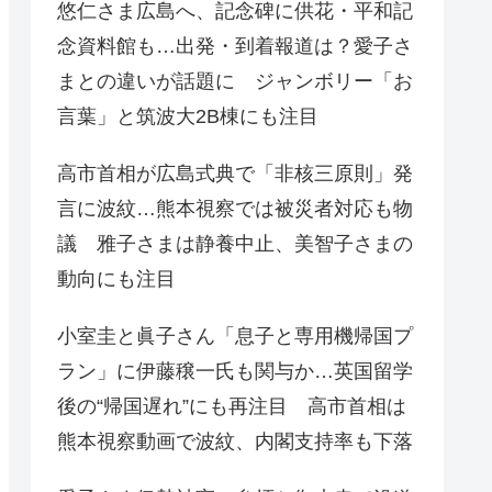
悠仁さま広島へ、記念碑に供花・平和記
念資料館も…出発・到着報道は？愛子さ
まとの違いが話題に ジャンボリー「お
言葉」と筑波大2B棟にも注目
高市首相が広島式典で「非核三原則」発
言に波紋…熊本視察では被災者対応も物
議 雅子さまは静養中止、美智子さまの
動向にも注目
小室圭と眞子さん「息子と専用機帰国プ
ラン」に伊藤穣一氏も関与か…英国留学
後の“帰国遅れ”にも再注目 高市首相は
熊本視察動画で波紋、内閣支持率も下落